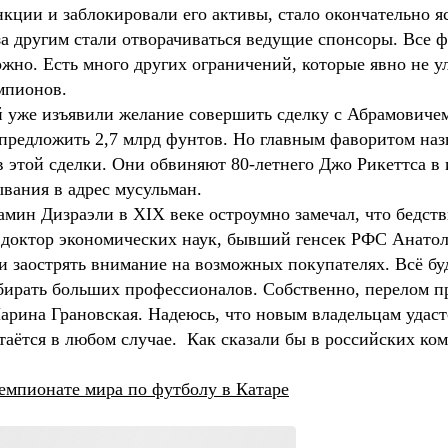
ции и заблокировали его активы, стало окончательно яс
за другим стали отворачиваться ведущие спонсоры. Все ф
жно. Есть много других ограничений, которые явно не у
емпионов.
 уже изъявили желание совершить сделку с Абрамовичем
 предложить 2,7 млрд фунтов. Но главным фаворитом н
 этой сделки. Они обвиняют 80-летнего Джо Рикеттса в 
ывания в адрес мусульман.
мин Дизраэли в XIX веке остроумно замечал, что бедств
 доктор экономических наук, бывший генсек РФС Анатоли
 заострять внимание на возможных покупателях. Всё буде
бирать больших профессионалов. Собственно, перелом пр
Марина Грановская. Надеюсь, что новым владельцам уда
стаётся в любом случае. Как сказали бы в российских ко
чемпионате мира по футболу в Катаре