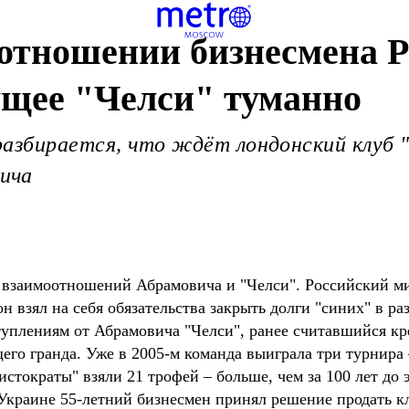
 отношении бизнесмена 
ущее "Челси" туманно
азбирается, что ждёт лондонский клуб "Ч
ича
 взаимоотношений Абрамовича и "Челси". Российский мил
н взял на себя обязательства закрыть долги "синих" в р
уплениям от Абрамовича "Челси", ранее считавшийся кр
его гранда. Уже в 2005-м команда выиграла три турнира
стократы" взяли 21 трофей – больше, чем за 100 лет до 
Украине 55-летний бизнесмен принял решение продать кл