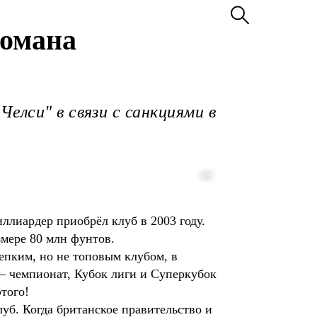
Романа
елси" в связи с санкциями в
AFP
лиардер приобрёл клуб в 2003 году.
азмере 80 млн фунтов.
епким, но не топовым клубом, в
 – чемпионат, Кубок лиги и Суперкубок
этого!
уб. Когда британское правительство и