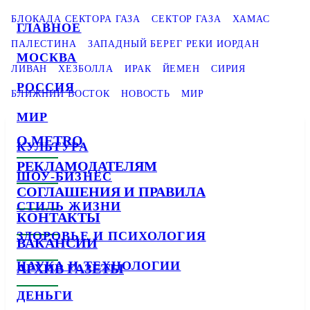
БЛОКАДА СЕКТОРА ГАЗА
СЕКТОР ГАЗА
ХАМАС
ГЛАВНОЕ
ПАЛЕСТИНА
ЗАПАДНЫЙ БЕРЕГ РЕКИ ИОРДАН
МОСКВА
ЛИВАН
ХЕЗБОЛЛА
ИРАК
ЙЕМЕН
СИРИЯ
РОССИЯ
БЛИЖНИЙ ВОСТОК
НОВОСТЬ
МИР
МИР
О METRO
КУЛЬТУРА
РЕКЛАМОДАТЕЛЯМ
ШОУ-БИЗНЕС
СОГЛАШЕНИЯ И ПРАВИЛА
СТИЛЬ ЖИЗНИ
КОНТАКТЫ
ЗДОРОВЬЕ И ПСИХОЛОГИЯ
ВАКАНСИИ
НАУКА И ТЕХНОЛОГИИ
АРХИВ ГАЗЕТЫ
ДЕНЬГИ