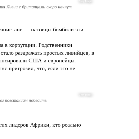
Getty Images
ния Ливии с британцами скоро начнут
фганистане — натовцы бомбили эти
ла в коррупции. Родственники
стало раздражать простых ливийцев, в
нансировали США и европейцы.
с пригрозил, что, если это не
Getty Images
мог повстанцам победить
их лидеров Африки, кто реально