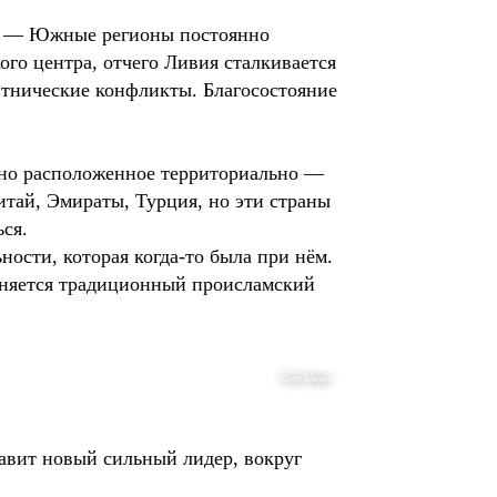
т. — Южные регионы постоянно
ого центра, отчего Ливия сталкивается
этнические конфликты. Благосостояние
дно расположенное территориально —
итай, Эмираты, Турция, но эти страны
ься.
ости, которая когда-то была при нём.
еняется традиционный происламский
Getty Images
лавит новый сильный лидер, вокруг