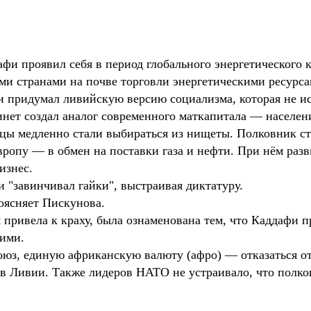
афи проявил себя в период глобального энергетического к
ми странами на почве торговли энергетическими ресурса
фи придумал ливийскую версию социализма, которая не и
бинет создал аналог современного маткапитала — населе
ийцы медленно стали выбираться из нищеты. Полковник с
вропу — в обмен на поставки газа и нефти. При нём раз
изнес.
 "завинчивал гайки", выстраивая диктатуру.
оясняет Пискунова.
я привела к краху, была ознаменована тем, что Каддафи
щими.
юз, единую африканскую валюту (афро) — отказаться от
в Ливии. Также лидеров НАТО не устраивало, что полко