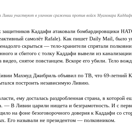
та Ливии участвуют в уличном сражении против войск Муаммара Каддаф
них защитников Каддафи атаковали бомбардировщики НА
еактивный самолёт Rafale). Как пишет Daily Mail, было 
енадолго скрыться — тело-хранители спрятали полковни
нного и сбитого с толку Каддафи вывели из канализации,
на видео, снятое повстанцем. Вскоре его убили. Тело вож
вии Махмуд Джибриль объявил по ТВ, что 69-летний Ка
пытался построить независимую Ливию.
сти, ему досталась раздробленная страна, в которой е
. — В Ливии царили нищета и безграмотность. И с перв
дило на фоне безоговорочного доверия к Каддафи со сто
ых. Его называли не президентом — полковником.