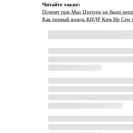
Читайте также:
Почему при Мао Цзэдуне не было репре
Как первый вождь КНДР Ким Ир Сен ум