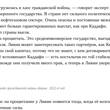
грузилась в хаос гражданской войны, — говорит экспер
еренного государства. В стране нет сильного политическ
в нефтегазовом секторе. Очень опасны и постоянные меж
 нет больше гарантированных выплат, как при Каддафи.
л страны высок.
 процветать. Это средиземноморское государство, выго
вля. Ливия может заинтересовать таких партнёров, как К
н свой капитал, потому что не знают, с кем договариват
ё вспоминают Каддафи — есть ностальгия по той стабильн
вожде они получили много прав, а теперь в Ливии укор
ходе гражданской войны здания. 2022-й год
на процветание у Ливии появится тогда, когда её возг
ненные силы.