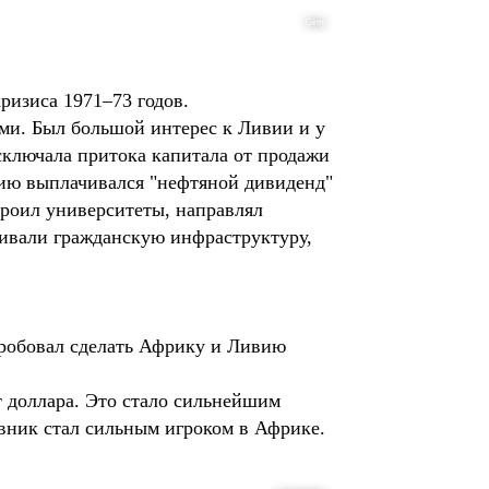
Getty
ризиса 1971–73 годов.
ми. Был большой интерес к Ливии и у
сключала притока капитала от продажи
нию выплачивался "нефтяной дивиденд"
троил университеты, направлял
вивали гражданскую инфраструктуру,
 пробовал сделать Африку и Ливию
 доллара. Это стало сильнейшим
вник стал сильным игроком в Африке.