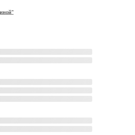
щиной"