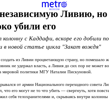
 независимую Ливию, н
ко убили его
 колонну с Каддафи, вскоре его добили п
и в новой статье цикла "Закат вождя"
оздать из Ливии процветающую страну, но помешало же
ик не удержал власть, а Ливия до сих пор не может во
ета мировой политики МГУ Наталии Пискуновой.
рывался от армии Национального переходного совета Ли
л, что его могут не то что убить — свергнуть, хотя по
жил себя телохранителями и, скрываясь внутри колонны