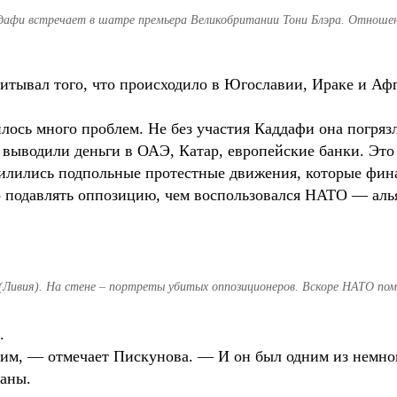
дафи встречает в шатре премьера Великобритании Тони Блэра. Отноше
итывал того, что происходило в Югославии, Ираке и А
лось много проблем. Не без участия Каддафи она погряз
выводили деньги в ОАЭ, Катар, европейские банки. Это 
силились подпольные протестные движения, которые фи
о подавлять оппозицию, чем воспользовался НАТО — альян
(Ливия). На стене – портреты убитых оппозиционеров. Вскоре НАТО по
.
им, — отмечает Пискунова. — И он был одним из немног
раны.