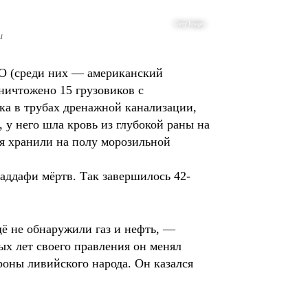
Getty Images
и
ТО (среди них — американский
уничтожено 15 грузовиков с
ка в трубах дренажной канализации,
 у него шла кровь из глубокой раны на
дя хранили на полу морозильной
ддафи мёртв. Так завершилось 42-
щё не обнаружили газ и нефть, —
ых лет своего правления он менял
роны ливийского народа. Он казался