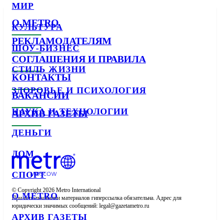
МИР
О METRO
КУЛЬТУРА
РЕКЛАМОДАТЕЛЯМ
ШОУ-БИЗНЕС
СОГЛАШЕНИЯ И ПРАВИЛА
СТИЛЬ ЖИЗНИ
КОНТАКТЫ
ЗДОРОВЬЕ И ПСИХОЛОГИЯ
ВАКАНСИИ
НАУКА И ТЕХНОЛОГИИ
АРХИВ ГАЗЕТЫ
ДЕНЬГИ
ДОМ
СПОРТ
© Copyright 2026 Metro International

О METRO
При использовании материалов гиперссылка обязательна. Адрес для 
юридически значимых сообщений: 
АРХИВ ГАЗЕТЫ