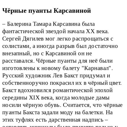
Чёрные пуанты Карсавиной
– Балерина Тамара Карсавина была
фантастической звездой начала XX века.
Сергей Дягилев мог легко распрощаться с
солистами, а иногда разрыв был достаточно
внезапный, но с Карсавиной он не
расставался. Чёрные пуанты для неё были
изготовлены к новому балету "Карнавал".
Русский художник Лев Бакст придумал и
собственноручно покрасил их в чёрный цвет.
Бакст вдохновился романтической эпохой
середины XIX века, когда молодые дамы
носили чёрную обувь. Считается, что чёрные
пуанты Бакста задали моду на балетки. На
этих туфлях есть дарственная надпись –
оставлять инициалы было принято только у