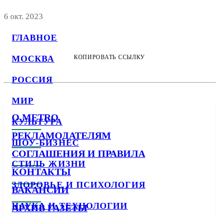
6 окт. 2023
ГЛАВНОЕ
МОСКВА
КОПИРОВАТЬ ССЫЛКУ
РОССИЯ
МИР
О METRO
КУЛЬТУРА
РЕКЛАМОДАТЕЛЯМ
ШОУ-БИЗНЕС
СОГЛАШЕНИЯ И ПРАВИЛА
СТИЛЬ ЖИЗНИ
КОНТАКТЫ
ЗДОРОВЬЕ И ПСИХОЛОГИЯ
ВАКАНСИИ
НАУКА И ТЕХНОЛОГИИ
АРХИВ ГАЗЕТЫ