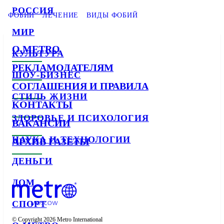
РОССИЯ
ФОБИИ
ЛЕЧЕНИЕ
ВИДЫ ФОБИЙ
МИР
О METRO
КУЛЬТУРА
РЕКЛАМОДАТЕЛЯМ
ШОУ-БИЗНЕС
СОГЛАШЕНИЯ И ПРАВИЛА
СТИЛЬ ЖИЗНИ
КОНТАКТЫ
ЗДОРОВЬЕ И ПСИХОЛОГИЯ
ВАКАНСИИ
НАУКА И ТЕХНОЛОГИИ
АРХИВ ГАЗЕТЫ
ДЕНЬГИ
ДОМ
СПОРТ
© Copyright 2026 Metro International
