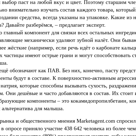
выбор паст на любой вкус и цвет. Поэтому старшим чле
ьно внимательно изучать состав каждого товара, которы
здании средства, всегда указаны на упаковке. Какие из 
? Давайте разберёмся, – предлагает эксперт.
Это главный компонент для связки всех остальных ингреди
авляющие механически удаляют зубной налёт. Они бываю
ее жёсткие (например, если речь идёт о карбонате кальц
 их частицы имеют острые грани и могут способствовать
ша.
ещё обозначают как ПАВ. Без них, конечно, пасту предст
нты будут в составе. К поверхностно-активным агресс
 натрия, которые способны вызывать сухость, раздражени
м. Они дешёвые и часто добавляются в состав. Их стоит и
образующие компоненты – это кокамидопропилбетаин, ко
я альтернатива для малыша.
ынка и общественного мнения Marketagent.com спросил 
в опросе приняло участие 438 642 человека из более чем 