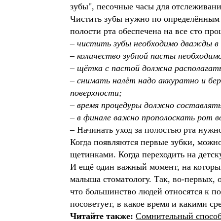
зубы", песочные часы для отслеживан
Чистить зубы нужно по определённым п
полости рта обеспечена на все сто пр
– чистить зубы необходимо дважды в 
– количество зубной пасты необходим
– щётка с пастой должна располагатьс
– снимать налёт надо аккуратно и бе
поверхности;
– время процедуры должно составлят
– в финале важно прополоскать рот в
– Начинать уход за полостью рта нужн
Когда появляются первые зубки, можно
щетинками. Когда переходить на детску
И ещё один важный момент, на который
малыша стоматологу. Так, во-первых, 
что большинство людей относятся к по
посоветует, в какое время и какими с
Читайте также:
Сомнительный способ 