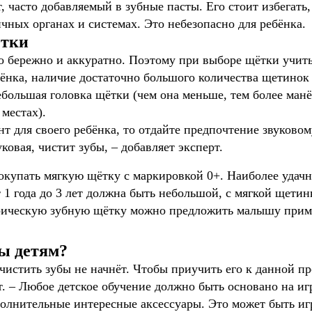
 часто добавляемый в зубные пасты. Его стоит избегать,
чных органах и системах. Это небезопасно для ребёнка.
ётки
но бережно и аккуратно. Поэтому при выборе щётки учит
бёнка, наличие достаточно большого количества щетинок 
небольшая головка щётки (чем она меньше, тем более манё
местах).
нт для своего ребёнка, то отдайте предпочтение звуково
ковая, чистит зубы, – добавляет эксперт.
окупать мягкую щётку с маркировкой 0+. Наиболее удачн
1 года до 3 лет должна быть небольшой, с мягкой щетинк
рическую зубную щётку можно предложить малышу приме
ы детям?
 чистить зубы не начнёт. Чтобы приучить его к данной п
т. – Любое детское обучение должно быть основано на игр
олнительные интересные аксессуары. Это может быть иг