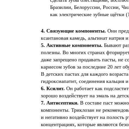
сделать зубы блестящими, абсолют
Бразилии, Белоруссии, России, Чи
как электрические зубные щётки (
4. Связующие компоненты.
Они предн
ксантановая камедь, альгинат натрия 
5. Активные компоненты.
Бывают ра
полезны. Во многих странах фторирует
даже запрещено продавать пасты, не с
кариесом зубов за последние 20 лет 
В детских пастах для каждого возраст
гидроксиапатит, соединения кальция и
6. Ксилит.
Он работает как подсласти
хорошо воздействует на эмаль на детск
7. Антисептики.
В составе паст можно
компоненты. Триклозан не рекомендов
и негативно воздействует на полость 
концентрациях, которые являются безо