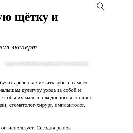
ую щётку и
зал эксперт
Copyright (c) 2015 Monkey Business Images/Shutterstock. No use without permission.
бучать ребёнка чистить зубы с самого
малышам культуру ухода за собой и
ак, чтобы их малыш ежедневно выполнял
ян, стоматолог-хирург, имплантолог,
 он использует. Сегодня рынок