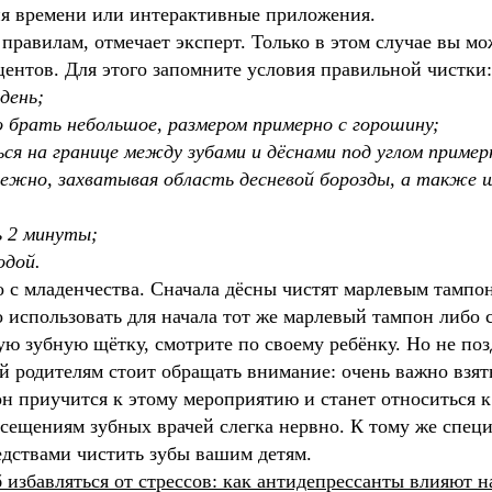
ия времени или интерактивные приложения.
равилам, отмечает эксперт. Только в этом случае вы мо
оцентов. Для этого запомните условия правильной чистки:
день;
о брать небольшое, размером примерно с горошину;
я на границе между зубами и дёснами под углом примерн
режно, захватывая область десневой борозды, а также 
ь 2 минуты;
одой.
о с младенчества. Сначала дёсны чистят марлевым тампо
 использовать для начала тот же марлевый тампон либо
ю зубную щётку, смотрите по своему ребёнку. Но не позд
 родителям стоит обращать внимание: очень важно взять
он приучится к этому мероприятию и станет относиться к
сещениям зубных врачей слегка нервно. К тому же спец
редствами чистить зубы вашим детям.
избавляться от стрессов: как антидепрессанты влияют н