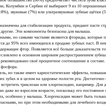
ное большинство (80%) предпочитает чистить зубы класс
ли, Колумбии и Сербии её выбирают 9 из 10 опрошенных.
18%), звуковые (7%) или ультразвуковые зубные щётки (5
азначены для стабилизации продукта, придают пасте с
и другие. Эти компоненты безопасны для малыша.
зными, но самыми частыми являются фториды, которые 
ся до 95% всех имеющихся в продаже зубных паст. В нек
одержащие фтор. Появляется всё больше доказательств то
обусловлено в основном широким распространением зубн
а рекомендовано своё процентное соотношение в составе.
 фосфора.
тель, но также имеет кариостатические эффекты, повыша
их зубах и в целом на здоровье полости рта. Достаточно
 встретить триклозан или хлоргексидин, например. Для 
ан даже во взрослом возрасте, поскольку его постоянно
рта, особенно у малыша. Хлоргексидин может быть только
пасными, но при этом необходимыми для лечебного возд