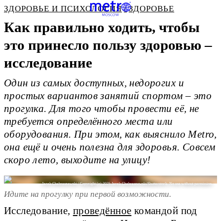
ЗДОРОВЬЕ И ПСИХОЛОГИЯ
ЗДОРОВЬЕ
Как правильно ходить, чтобы
это принесло пользу здоровью –
исследование
Один из самых доступных, недорогих и
простых вариантов занятий спортом – это
прогулка. Для того чтобы провести её, не
требуется определённого места или
оборудования. При этом, как выяснило Мetro,
она ещё и очень полезна для здоровья. Совсем
скоро лето, выходите на улицу!
Jacek Chabraszewski / Copyright (c) 2025 Jacek Chabraszewski/Shutterstock. No use without permission.
Идите на прогулку при первой возможности.
Исследование,
проведённое
командой под