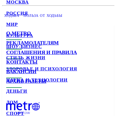
МОСКВА
РОССИЯ
ХОДЬБА
ПОЛЬЗА ОТ ХОДЬБЫ
МИР
О METRO
КУЛЬТУРА
РЕКЛАМОДАТЕЛЯМ
ШОУ-БИЗНЕС
СОГЛАШЕНИЯ И ПРАВИЛА
СТИЛЬ ЖИЗНИ
КОНТАКТЫ
ЗДОРОВЬЕ И ПСИХОЛОГИЯ
ВАКАНСИИ
НАУКА И ТЕХНОЛОГИИ
АРХИВ ГАЗЕТЫ
ДЕНЬГИ
ДОМ
СПОРТ