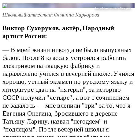
Личный архив Филиппа Киркорова.
Школьный аттестат Филиппа Киркорова.
Виктор Сухоруков, актёр, Народный
артист России:
— В моей жизни никогда не было выпускных
балов. После 8 класса я устроился работать
электриком на ткацкую фабрику и
параллельно учился в вечерней школе. Учился
хорошо, устный экзамен по русскому языку и
литературе сдал на "пятерки", за историю
СССР получил "четыре", а вот с сочинением
не задалось — мне влепили "три" за то, что я
Евгения Онегина, бросившего в деревне
Татьяну Ларину, назвал "негодяем" и
"подлецом". После вечерней школы я