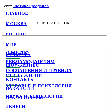
Текст
Феликс Грозданов
ГЛАВНОЕ
МОСКВА
КОПИРОВАТЬ ССЫЛКУ
РОССИЯ
МИР
О METRO
КУЛЬТУРА
РЕКЛАМОДАТЕЛЯМ
ШОУ-БИЗНЕС
СОГЛАШЕНИЯ И ПРАВИЛА
СТИЛЬ ЖИЗНИ
КОНТАКТЫ
ЗДОРОВЬЕ И ПСИХОЛОГИЯ
ВАКАНСИИ
НАУКА И ТЕХНОЛОГИИ
АРХИВ ГАЗЕТЫ
ДЕНЬГИ