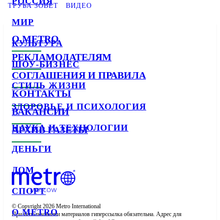
РОССИЯ
ТРУБА ЗОВЁТ
ВИДЕО
МИР
О METRO
КУЛЬТУРА
РЕКЛАМОДАТЕЛЯМ
ШОУ-БИЗНЕС
СОГЛАШЕНИЯ И ПРАВИЛА
СТИЛЬ ЖИЗНИ
КОНТАКТЫ
ЗДОРОВЬЕ И ПСИХОЛОГИЯ
ВАКАНСИИ
НАУКА И ТЕХНОЛОГИИ
АРХИВ ГАЗЕТЫ
ДЕНЬГИ
ДОМ
СПОРТ
© Copyright 2026 Metro International

О METRO
При использовании материалов гиперссылка обязательна. Адрес для 