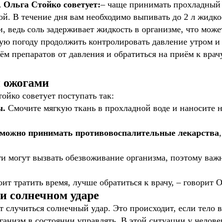
 Ольга Стойко советует:
– чаще принимать прохладный 
й. В течение дня вам необходимо выпивать до 2 л жидкос
, ведь соль задерживает жидкость в организме, что мож
ую погоду продолжить контролировать давление утром и 
иём препаратов от давления и обратиться на приём к врач
и ожогами
ойко советует поступать так:
ы.
Смочите мягкую ткань в прохладной воде и наносите н
 можно принимать противовоспалительные лекарства
и могут вызвать обезвоживание организма, поэтому важ
оит тратить время, лучше обратиться к врачу, – говорит 
и солнечном ударе
т случиться солнечный удар. Это происходит, если тело
рганизм в состоянии управлять. В этой ситуации у челов