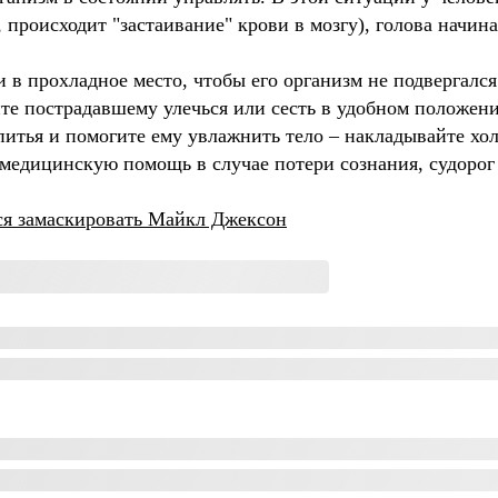
происходит "застаивание" крови в мозгу), голова начина
и в прохладное место, чтобы его организм не подвергалс
ите пострадавшему улечься или сесть в удобном положен
питья и помогите ему увлажнить тело – накладывайте хо
медицинскую помощь в случае потери сознания, судорог
ся замаскировать Майкл Джексон