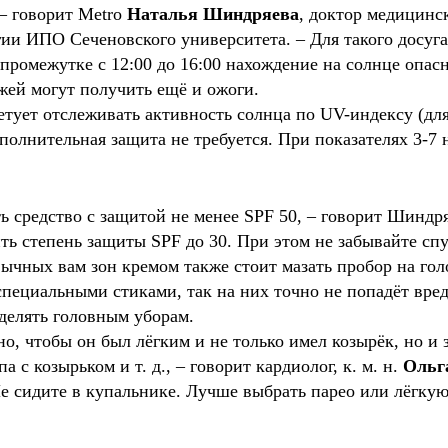
 – говорит Metro
Наталья Шиндряева
, доктор медицинс
ии ИПО Сеченовского университета. – Для такого досуг
в промежутке с 12:00 до 16:00 нахождение на солнце опа
ожей могут получить ещё и ожоги.
етует отслеживать активность солнца по UV-индексу (для
ополнительная защита не требуется. При показателях 3-
ь средство с защитой не менее SPF 50, – говорит Шиндряе
ть степень защиты SPF до 30. При этом не забывайте спу
чных вам зон кремом также стоит мазать пробор на голо
пециальными стиками, так на них точно не попадёт вре
делять головным уборам.
о, чтобы он был лёгким и не только имел козырёк, но и 
 с козырьком и т. д., – говорит кардиолог, к. м. н.
Ольг
е сидите в купальнике. Лучше выбрать парео или лёгкую