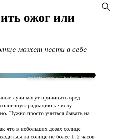
чить ожог или
солнце может нести в себе
Pearl PhotoPix / Copyright (c) 2022 Pearl PhotoPix / Shutterstock
ечные лучи могут причинить вред
 солнечную радиацию к числу
но. Нужно просто учиться бывать на
ак что в небольших дозах солнце
одиться на солнце не более 1–2 часов