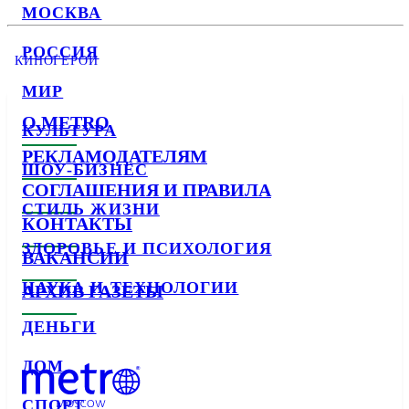
МОСКВА
РОССИЯ
КИНОГЕРОИ
МИР
О METRO
КУЛЬТУРА
РЕКЛАМОДАТЕЛЯМ
ШОУ-БИЗНЕС
СОГЛАШЕНИЯ И ПРАВИЛА
СТИЛЬ ЖИЗНИ
КОНТАКТЫ
ЗДОРОВЬЕ И ПСИХОЛОГИЯ
ВАКАНСИИ
НАУКА И ТЕХНОЛОГИИ
АРХИВ ГАЗЕТЫ
ДЕНЬГИ
ДОМ
СПОРТ