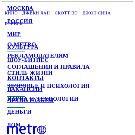
МОСКВА
КИНО
ДЖЕКИ ЧАН
СКОТТ ВО
ДЖОН СИНА
РОССИЯ
БОЕВИК
МИР
О METRO
КУЛЬТУРА
РЕКЛАМОДАТЕЛЯМ
ШОУ-БИЗНЕС
СОГЛАШЕНИЯ И ПРАВИЛА
СТИЛЬ ЖИЗНИ
КОНТАКТЫ
ЗДОРОВЬЕ И ПСИХОЛОГИЯ
ВАКАНСИИ
НАУКА И ТЕХНОЛОГИИ
АРХИВ ГАЗЕТЫ
ДЕНЬГИ
ДОМ