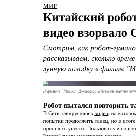
МИР
Китайский робот
видео взорвало 
Смотрим, как робот-гуманои
рассказываем, сколько врем
лунную походку в фильме "М
В фильме "Майкл" Джаафар Джексон выучил лунну
Робот пытался повторить т
В Сети завирусилось
видео
, на которо
попытки продолжить танец, но в итоге
пришлось унести. Пользователи соцсет