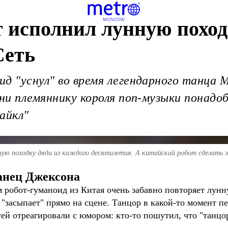
 исполнил лунную поход
Сеть
д "уснул" во время легендарного танца 
ени племяннику короля поп-музыки понад
айкл"
ю походку дяди из каждого десятилетия. А китайский робот сделать эт
анец Джексона
м робот-гуманоид из Китая очень забавно повторяет лунн
 "засыпает" прямо на сцене. Танцор в какой-то момент п
ей отреагировали с юмором: кто-то пошутил, что "танцо