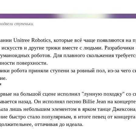
одвели ступеньки.
пании Unitree Robotics, которые всё чаще появляются на
искусств и другие трюки вместе с людьми. Разрабочики 
гуманоидных роботов. Для плавного скольжения требуетс
нности поверхности.
ки робота приняли ступени за ровный пол, из-за чего с
ие.
"
ервые на большой сцене исполнил "лунную походку" со 
вается назад. Он исполнял песню Billie Jean на концерт
ыла лишь небольшим элементом в ярком танце Джексона,
ие быстро стало популярным, в итоге певец от концерта
должительнее, оттачивая до идеала.