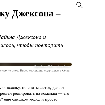
ку Джексона –
Майкла Джексона и
обилось, чтобы повторить
Кадр из фильма "Майкл" | Universal Pictures
ого не смог. Видео его танца вирусится в Сети.
ую походку, но спотыкается, делает
ерестал реагировать на команды — его
р" ещё слишком молод и просто