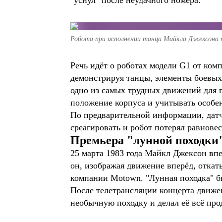
"уснул" после неудачного номера.
Робота при исполнении танца Майкла Джексона п
Речь идёт о роботах модели G1 от ком
демонстрируя танцы, элементы боевых 
одно из самых трудных движений для 
положение корпуса и учитывать особе
По предварительной информации, датчи
среагировать и робот потерял равновес
Премьера "лунной походки
25 марта 1983 года Майкл Джексон вп
он, изображая движение вперёд, откаты
компании Motown. "Лунная походка" б
После телетрансляции концерта движен
необычную походку и делал её всё про