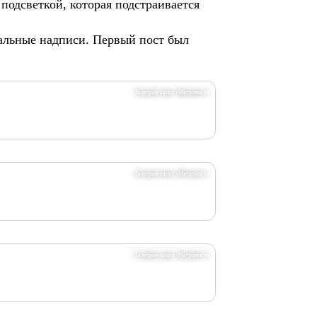
подсветкой, которая подстраивается
уальные надписи. Первый пост был
Телеграм-канал «Метромост»
Телеграм-канал «Метромост»
Телеграм-канал «Метромост»