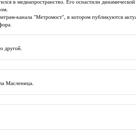
ился в медиапространство. Его оснастили динамической 
ном.
елеграм-канала "Метромост", в котором публикуются акт
фора.
о другой.
ла Масленица.