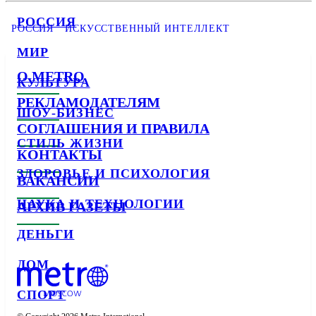
РОССИЯ
РОССИЯ
ИСКУССТВЕННЫЙ ИНТЕЛЛЕКТ
МИР
О METRO
КУЛЬТУРА
РЕКЛАМОДАТЕЛЯМ
ШОУ-БИЗНЕС
СОГЛАШЕНИЯ И ПРАВИЛА
СТИЛЬ ЖИЗНИ
КОНТАКТЫ
ЗДОРОВЬЕ И ПСИХОЛОГИЯ
ВАКАНСИИ
НАУКА И ТЕХНОЛОГИИ
АРХИВ ГАЗЕТЫ
ДЕНЬГИ
ДОМ
СПОРТ