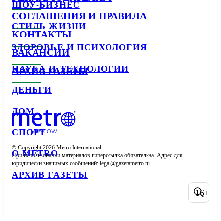
ШОУ-БИЗНЕС
СОГЛАШЕНИЯ И ПРАВИЛА
СТИЛЬ ЖИЗНИ
КОНТАКТЫ
ЗДОРОВЬЕ И ПСИХОЛОГИЯ
ВАКАНСИИ
НАУКА И ТЕХНОЛОГИИ
АРХИВ ГАЗЕТЫ
ДЕНЬГИ
ДОМ
СПОРТ
© Copyright 2026 Metro International

О METRO
При использовании материалов гиперссылка обязательна. Адрес для 
юридически значимых сообщений: 
АРХИВ ГАЗЕТЫ
16+