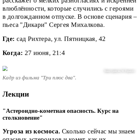
расскажет о мелких разногласиях и искренней
влюблённости, которые случились с героями
в долгожданном отпуске. В основе сценария –
пьеса "Дикари" Сергея Михалкова.
Где:
сад Рихтера, ул. Пятницкая, 42
Когда:
27 июня, 21:4
Киностудия им. М. Горького
Кадр из фильма "Три плюс два".
Лекции
"Астероидно-кометная опасность. Курс на
столкновение"
Угроза из космоса.
Сколько сейчас мы знаем
опасных астероидов и комет, как их