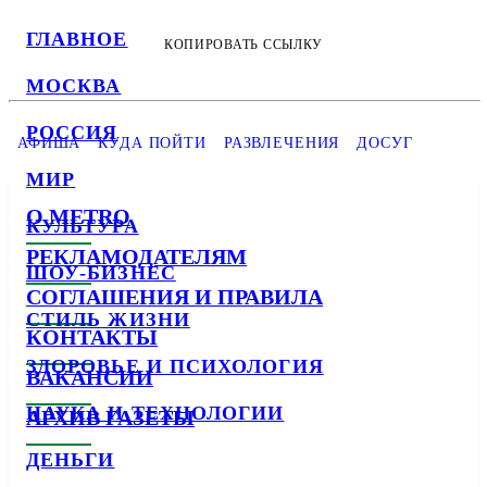
ГЛАВНОЕ
КОПИРОВАТЬ ССЫЛКУ
МОСКВА
РОССИЯ
АФИША
КУДА ПОЙТИ
РАЗВЛЕЧЕНИЯ
ДОСУГ
МИР
О METRO
КУЛЬТУРА
РЕКЛАМОДАТЕЛЯМ
ШОУ-БИЗНЕС
СОГЛАШЕНИЯ И ПРАВИЛА
СТИЛЬ ЖИЗНИ
КОНТАКТЫ
ЗДОРОВЬЕ И ПСИХОЛОГИЯ
ВАКАНСИИ
НАУКА И ТЕХНОЛОГИИ
АРХИВ ГАЗЕТЫ
ДЕНЬГИ