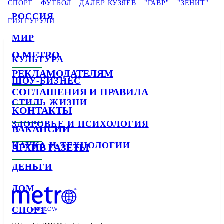
СПОРТ
ФУТБОЛ
ДАЛЕР КУЗЯЕВ
"ГАВР"
"ЗЕНИТ"
РОССИЯ
ГИЯ ГУРУЛИ
МИР
О METRO
КУЛЬТУРА
РЕКЛАМОДАТЕЛЯМ
ШОУ-БИЗНЕС
СОГЛАШЕНИЯ И ПРАВИЛА
СТИЛЬ ЖИЗНИ
КОНТАКТЫ
ЗДОРОВЬЕ И ПСИХОЛОГИЯ
ВАКАНСИИ
НАУКА И ТЕХНОЛОГИИ
АРХИВ ГАЗЕТЫ
ДЕНЬГИ
ДОМ
СПОРТ