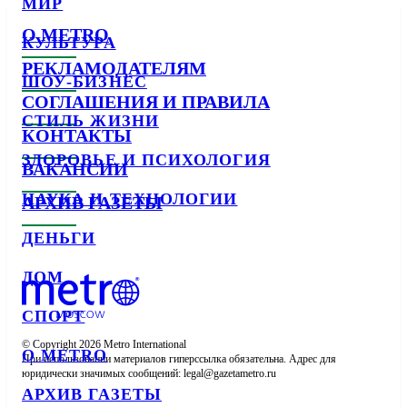
МИР
О METRO
КУЛЬТУРА
РЕКЛАМОДАТЕЛЯМ
ШОУ-БИЗНЕС
СОГЛАШЕНИЯ И ПРАВИЛА
СТИЛЬ ЖИЗНИ
КОНТАКТЫ
ЗДОРОВЬЕ И ПСИХОЛОГИЯ
ВАКАНСИИ
НАУКА И ТЕХНОЛОГИИ
АРХИВ ГАЗЕТЫ
ДЕНЬГИ
ДОМ
СПОРТ
© Copyright 2026 Metro International

О METRO
При использовании материалов гиперссылка обязательна. Адрес для 
юридически значимых сообщений: 
АРХИВ ГАЗЕТЫ