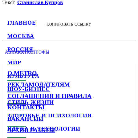
Текст
Станислав Купцов
ГЛАВНОЕ
КОПИРОВАТЬ ССЫЛКУ
МОСКВА
РОССИЯ
АВИАКАТАСТРОФЫ
МИР
О METRO
КУЛЬТУРА
РЕКЛАМОДАТЕЛЯМ
ШОУ-БИЗНЕС
СОГЛАШЕНИЯ И ПРАВИЛА
СТИЛЬ ЖИЗНИ
КОНТАКТЫ
ЗДОРОВЬЕ И ПСИХОЛОГИЯ
ВАКАНСИИ
НАУКА И ТЕХНОЛОГИИ
АРХИВ ГАЗЕТЫ