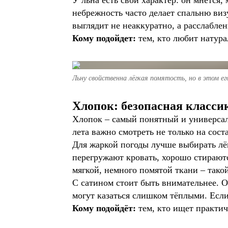
У льна есть свой характер: он мнётся,
небрежность часто делает спальню виз
выглядит не неаккуратно, а расслаблен
Кому подойдет:
тем, кто любит натур
Льну свойственна лёгкая помятость, но в этом ег
Хлопок: безопасная класси
Хлопок – самый понятный и универсаль
лета важно смотреть не только на соста
Для жаркой погоды лучше выбирать лёг
перегружают кровать, хорошо стираютс
мягкой, немного помятой ткани – тако
С сатином стоит быть внимательнее. О
могут казаться слишком тёплыми. Если
Кому подойдёт:
тем, кто ищет практич