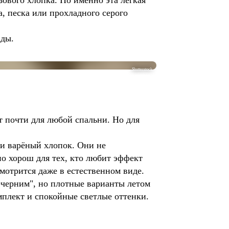
зового хлопка. Но именно эта лёгкая
, песка или прохладного серого
ады.
Shutterstock
т почти для любой спальни. Но для
ли варёный хлопок. Они не
о хорош для тех, кто любит эффект
мотрится даже в естественном виде.
ечерним", но плотные варианты летом
мплект и спокойные светлые оттенки.