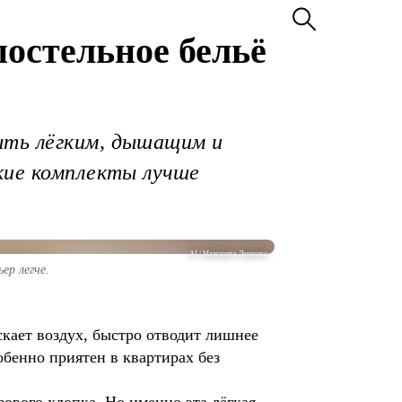
постельное бельё
ыть лёгким, дышащим и
кие комплекты лучше
AI / Маргарита Лемешко
ер легче.
кает воздух, быстро отводит лишнее
обенно приятен в квартирах без