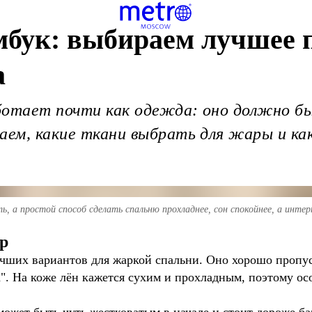
амбук: выбираем лучшее 
а
ботает почти как одежда: оно должно б
аем, какие ткани выбрать для жары и ка
ь, а простой способ сделать спальню прохладнее, сон спокойнее, а интерь
р
учших вариантов для жаркой спальни. Оно хорошо пропус
". На коже лён кажется сухим и прохладным, поэтому ос