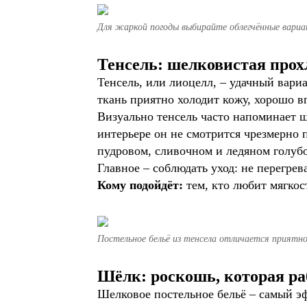
Для жаркой погоды выбирайте облегчённые вариа
Тенсель: шелковистая прох
Тенсель, или лиоцелл, – удачный вариан
ткань приятно холодит кожу, хорошо в
Визуально тенсель часто напоминает шё
интерьере он не смотрится чрезмерно 
пудровом, сливочном и ледяном голуб
Главное – соблюдать уход: не перегрев
Кому подойдёт:
тем, кто любит мягкос
Постельное бельё из тенсела отличается приятно
Шёлк: роскошь, которая раб
Шелковое постельное бельё – самый эф