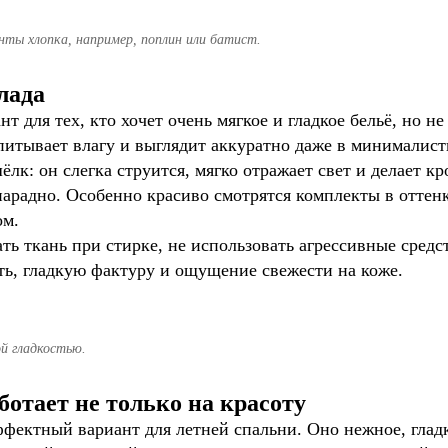
нты хлопка, например, поплин или батист.
лада
т для тех, кто хочет очень мягкое и гладкое бельё, но н
питывает влагу и выглядит аккуратно даже в минималист
лк: он слегка струится, мягко отражает свет и делает кр
парадно. Особенно красиво смотрятся комплекты в оттен
ом.
ать ткань при стирке, не использовать агрессивные средс
ть, гладкую фактуру и ощущение свежести на коже.
й гладкостью.
отает не только на красоту
фектный вариант для летней спальни. Оно нежное, гладк