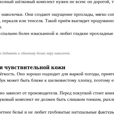
полный шёлковый комплект нужен не всем: он дорогой, т
 наволочки. Они создают ощущение прохлады, мягко сопр
, перкаля или тенселя. Такой приём выглядит продуманно
т.
ь спальню более изысканной и любит гладкие прохладные
 добавить к обычному белью пару наволочек.
я чувствительной кожи
 лёгкость. Оно хорошо подходит для жаркой погоды, прия
бук может быть ближе к шелковистому хлопку, поэтому е
ьно зависит от производителя. Перед покупкой стоит вним
уковый комплект не должен быть слишком тонким, рыхл
летнее бельё и не любит грубоватые натуральные фактур