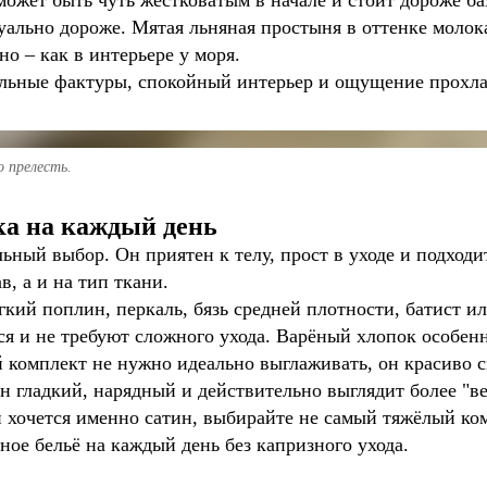
 может быть чуть жестковатым в начале и стоит дороже ба
уально дороже. Мятая льняная простыня в оттенке молока
но – как в интерьере у моря.
альные фактуры, спокойный интерьер и ощущение прохл
о прелесть.
ка на каждый день
ный выбор. Он приятен к телу, прост в уходе и подходи
в, а и на тип ткани.
кий поплин, перкаль, бязь средней плотности, батист и
я и не требуют сложного ухода. Варёный хлопок особенн
й комплект не нужно идеально выглаживать, он красиво с
н гладкий, нарядный и действительно выглядит более "в
 хочется именно сатин, выбирайте не самый тяжёлый ко
ное бельё на каждый день без капризного ухода.