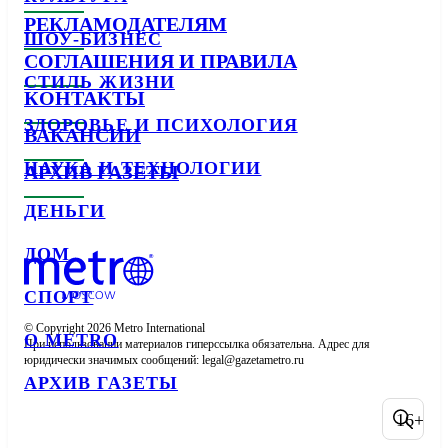
РЕКЛАМОДАТЕЛЯМ
ШОУ-БИЗНЕС
СОГЛАШЕНИЯ И ПРАВИЛА
СТИЛЬ ЖИЗНИ
КОНТАКТЫ
ЗДОРОВЬЕ И ПСИХОЛОГИЯ
ВАКАНСИИ
НАУКА И ТЕХНОЛОГИИ
АРХИВ ГАЗЕТЫ
ДЕНЬГИ
ДОМ
СПОРТ
© Copyright 2026 Metro International

О METRO
При использовании материалов гиперссылка обязательна. Адрес для 
юридически значимых сообщений: 
АРХИВ ГАЗЕТЫ
16+