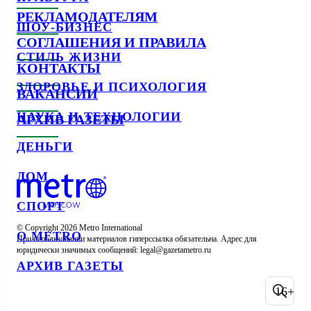
РЕКЛАМОДАТЕЛЯМ
ШОУ-БИЗНЕС
СОГЛАШЕНИЯ И ПРАВИЛА
СТИЛЬ ЖИЗНИ
КОНТАКТЫ
ЗДОРОВЬЕ И ПСИХОЛОГИЯ
ВАКАНСИИ
НАУКА И ТЕХНОЛОГИИ
АРХИВ ГАЗЕТЫ
ДЕНЬГИ
ДОМ
СПОРТ
© Copyright 2026 Metro International

О METRO
При использовании материалов гиперссылка обязательна. Адрес для 
юридически значимых сообщений: 
АРХИВ ГАЗЕТЫ
16+