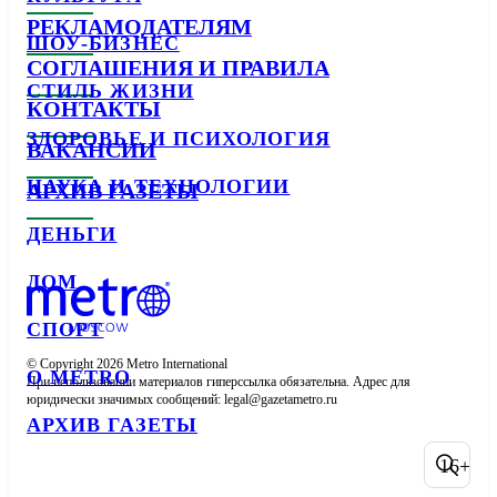
РЕКЛАМОДАТЕЛЯМ
ШОУ-БИЗНЕС
СОГЛАШЕНИЯ И ПРАВИЛА
СТИЛЬ ЖИЗНИ
КОНТАКТЫ
ЗДОРОВЬЕ И ПСИХОЛОГИЯ
ВАКАНСИИ
НАУКА И ТЕХНОЛОГИИ
АРХИВ ГАЗЕТЫ
ДЕНЬГИ
ДОМ
СПОРТ
© Copyright 2026 Metro International

О METRO
При использовании материалов гиперссылка обязательна. Адрес для 
юридически значимых сообщений: 
АРХИВ ГАЗЕТЫ
16+