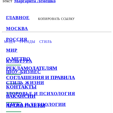
Текст
Маргарита Лемешко
ГЛАВНОЕ
КОПИРОВАТЬ ССЫЛКУ
МОСКВА
РОССИЯ
МОДА
ТРЕНДЫ
СТИЛЬ
МИР
О METRO
КУЛЬТУРА
РЕКЛАМОДАТЕЛЯМ
ШОУ-БИЗНЕС
СОГЛАШЕНИЯ И ПРАВИЛА
СТИЛЬ ЖИЗНИ
КОНТАКТЫ
ЗДОРОВЬЕ И ПСИХОЛОГИЯ
ВАКАНСИИ
НАУКА И ТЕХНОЛОГИИ
АРХИВ ГАЗЕТЫ