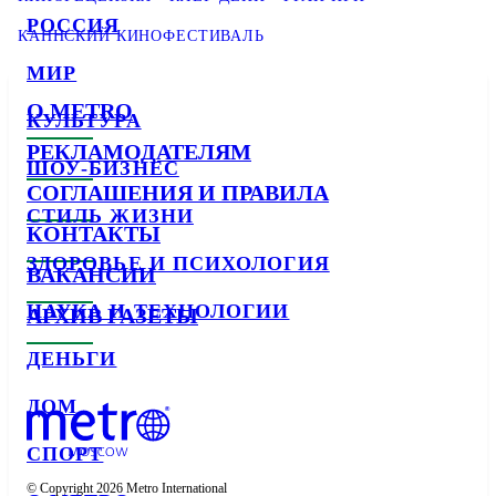
РОССИЯ
КАННСКИЙ КИНОФЕСТИВАЛЬ
МИР
О METRO
КУЛЬТУРА
РЕКЛАМОДАТЕЛЯМ
ШОУ-БИЗНЕС
СОГЛАШЕНИЯ И ПРАВИЛА
СТИЛЬ ЖИЗНИ
КОНТАКТЫ
ЗДОРОВЬЕ И ПСИХОЛОГИЯ
ВАКАНСИИ
НАУКА И ТЕХНОЛОГИИ
АРХИВ ГАЗЕТЫ
ДЕНЬГИ
ДОМ
СПОРТ
© Copyright 2026 Metro International
