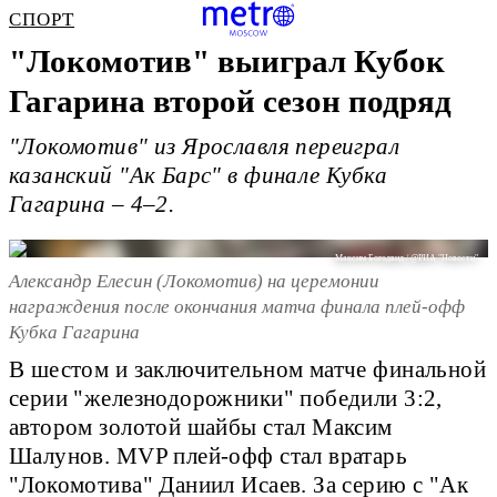
СПОРТ
"Локомотив" выиграл Кубок
Гагарина второй сезон подряд
"Локомотив" из Ярославля переиграл
казанский "Ак Барс" в финале Кубка
Гагарина – 4–2.
Максим Богодвид / @РИА "Новости"
Александр Елесин (Локомотив) на церемонии
награждения после окончания матча финала плей-офф
Кубка Гагарина
В шестом и заключительном матче финальной
серии "железнодорожники" победили 3:2,
автором золотой шайбы стал Максим
Шалунов. MVP плей-офф стал вратарь
"Локомотива" Даниил Исаев. За серию с "Ак