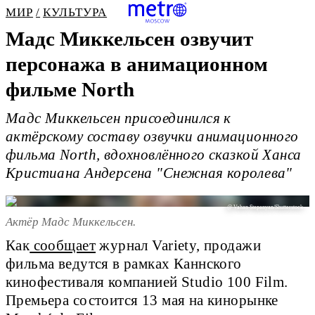
МИР
КУЛЬТУРА
Мадс Миккельсен озвучит
персонажа в анимационном
фильме North
Мадс Миккельсен присоединился к
актёрскому составу озвучки анимационного
фильма North, вдохновлённого сказкой Ханса
Кристиана Андерсена "Снежная королева"
@ Vahan Stepanyan/Shutterstock
Актёр Мадс Миккельсен.
Как
сообщает
журнал Variety, продажи
фильма ведутся в рамках Каннского
кинофестиваля компанией Studio 100 Film.
Премьера состоится 13 мая на кинорынке