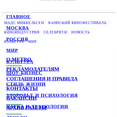
ГЛАВНОЕ
МАДС МИККЕЛЬСЕН
КАННСКИЙ КИНОФЕСТИВАЛЬ
МОСКВА
КИНОИНДУСТРИЯ
СЕЛЕБРИТИ
НОВОСТЬ
РОССИЯ
КУЛЬТУРА
МИР
МИР
О METRO
КУЛЬТУРА
РЕКЛАМОДАТЕЛЯМ
ШОУ-БИЗНЕС
СОГЛАШЕНИЯ И ПРАВИЛА
СТИЛЬ ЖИЗНИ
КОНТАКТЫ
ЗДОРОВЬЕ И ПСИХОЛОГИЯ
ВАКАНСИИ
НАУКА И ТЕХНОЛОГИИ
АРХИВ ГАЗЕТЫ