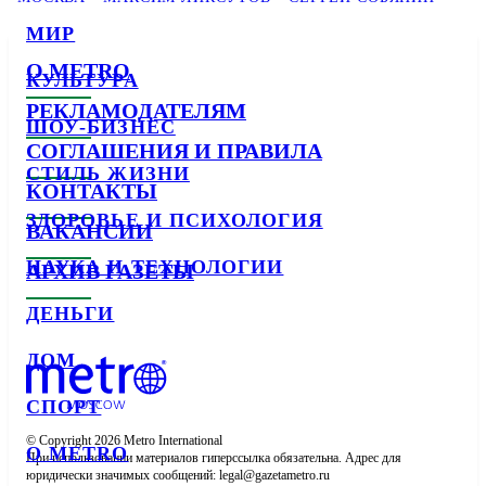
МИР
О METRO
КУЛЬТУРА
РЕКЛАМОДАТЕЛЯМ
ШОУ-БИЗНЕС
СОГЛАШЕНИЯ И ПРАВИЛА
СТИЛЬ ЖИЗНИ
КОНТАКТЫ
ЗДОРОВЬЕ И ПСИХОЛОГИЯ
ВАКАНСИИ
НАУКА И ТЕХНОЛОГИИ
АРХИВ ГАЗЕТЫ
ДЕНЬГИ
ДОМ
СПОРТ
© Copyright 2026 Metro International

О METRO
При использовании материалов гиперссылка обязательна. Адрес для 
юридически значимых сообщений: 