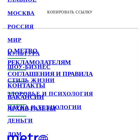
МОСКВА
КОПИРОВАТЬ ССЫЛКУ
РОССИЯ
МИР
О METRO
КУЛЬТУРА
РЕКЛАМОДАТЕЛЯМ
ШОУ-БИЗНЕС
СОГЛАШЕНИЯ И ПРАВИЛА
СТИЛЬ ЖИЗНИ
КОНТАКТЫ
ЗДОРОВЬЕ И ПСИХОЛОГИЯ
ВАКАНСИИ
НАУКА И ТЕХНОЛОГИИ
АРХИВ ГАЗЕТЫ
ДЕНЬГИ
ДОМ