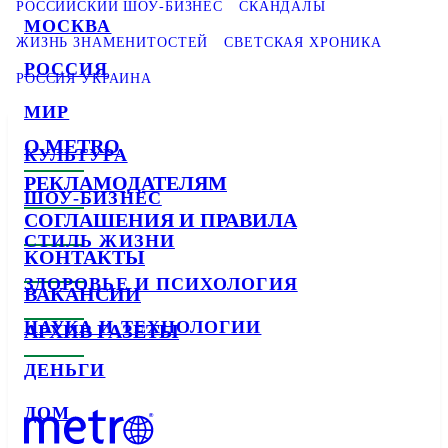
РОССИЙСКИЙ ШОУ-БИЗНЕС
СКАНДАЛЫ
МОСКВА
ЖИЗНЬ ЗНАМЕНИТОСТЕЙ
СВЕТСКАЯ ХРОНИКА
РОССИЯ
РОССИЯ УКРАИНА
МИР
О METRO
КУЛЬТУРА
РЕКЛАМОДАТЕЛЯМ
ШОУ-БИЗНЕС
СОГЛАШЕНИЯ И ПРАВИЛА
СТИЛЬ ЖИЗНИ
КОНТАКТЫ
ЗДОРОВЬЕ И ПСИХОЛОГИЯ
ВАКАНСИИ
НАУКА И ТЕХНОЛОГИИ
АРХИВ ГАЗЕТЫ
ДЕНЬГИ
ДОМ