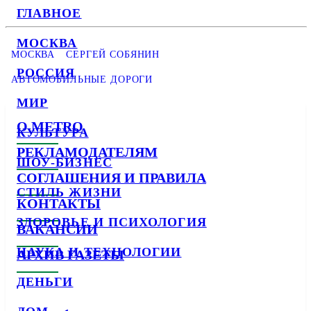
ГЛАВНОЕ
МОСКВА
МОСКВА
СЕРГЕЙ СОБЯНИН
РОССИЯ
АВТОМОБИЛЬНЫЕ ДОРОГИ
МИР
О METRO
КУЛЬТУРА
РЕКЛАМОДАТЕЛЯМ
ШОУ-БИЗНЕС
СОГЛАШЕНИЯ И ПРАВИЛА
СТИЛЬ ЖИЗНИ
КОНТАКТЫ
ЗДОРОВЬЕ И ПСИХОЛОГИЯ
ВАКАНСИИ
НАУКА И ТЕХНОЛОГИИ
АРХИВ ГАЗЕТЫ
ДЕНЬГИ