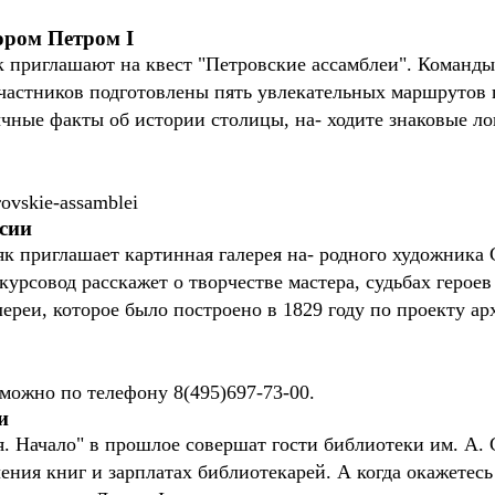
ором Петром I
 приглашают на квест "Петровские ассамблеи". Команды 
 участников подготовлены пять увлекательных маршрутов
ычные факты об истории столицы, на- ходите знаковые ло
rovskie-assamblei
ссии
як приглашает картинная галерея на- родного художник
курсовод расскажет о творчестве мастера, судьбах героев
лереи, которое было построено в 1829 году по проекту а
 можно по телефону 8(495)697-73-00.
и
. Начало" в прошлое совершат гости библиотеки им. А. 
чения книг и зарплатах библиотекарей. А когда окажетесь