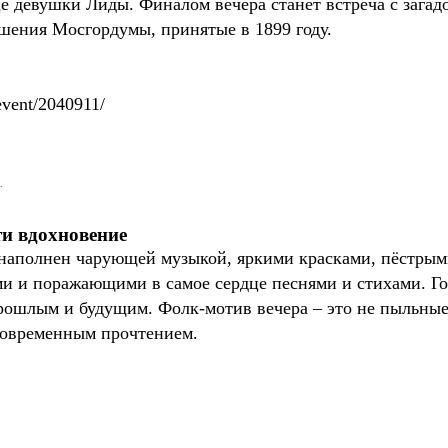
це девушки Лиды. Финалом вечера станет встреча с загадо
шения Мосгордумы, принятые в 1899 году.
event/2040911/
.
ти вдохновение
т наполнен чарующей музыкой, яркими красками, пёстры
 и поражающими в самое сердце песнями и стихами. Гос
рошлым и будущим. Фолк-мотив вечера – это не пыльные
современным прочтением.