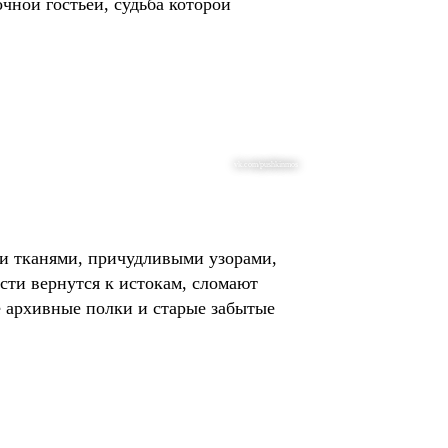
чной гостьей, судьба которой
vk.com/pushkinmos
ми тканями, причудливыми узорами,
ти вернутся к истокам, сломают
 архивные полки и старые забытые