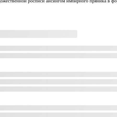
удожественной росписи айсингом имбирного пряника в ф