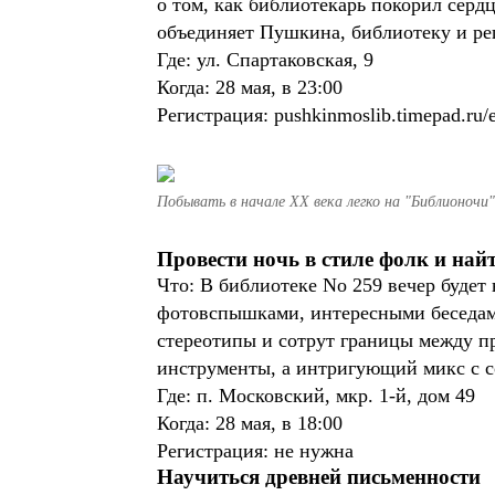
о том, как библиотекарь покорил серд
объединяет Пушкина, библиотеку и ре
Где: ул. Спартаковская, 9
Когда: 28 мая, в 23:00
Регистрация: pushkinmoslib.timepad.ru/
Побывать в начале XX века легко на "Библионочи"
Провести ночь в стиле фолк и най
Что: В библиотеке No 259 вечер буде
фотовспышками, интересными беседами
стереотипы и сотрут границы между п
инструменты, а интригующий микс с 
Где: п. Московский, мкр. 1-й, дом 49
Когда: 28 мая, в 18:00
Регистрация: не нужна
Научиться древней письменности