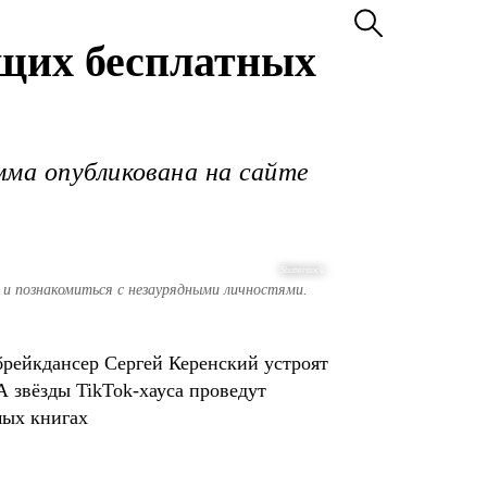
ющих бесплатных
мма опубликована на сайте
Shutterstock
е и познакомиться с незаурядными личностями.
 брейкдансер Сергей Керенский устроят
А звёзды TikTok-хауса проведут
мых книгах