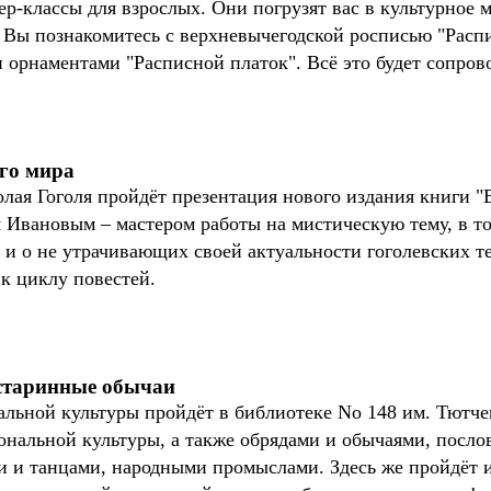
ер-классы для взрослых. Они погрузят вас в культурное 
 Вы познакомитесь с верхневычегодской росписью "Распи
орнаментами "Расписной платок". Всё это будет сопров
ого мира
ая Гоголя пройдёт презентация нового издания книги "В
 Ивановым – мастером работы на мистическую тему, в то
 и о не утрачивающих своей актуальности гоголевских те
к циклу повестей.
 старинные обычаи
льной культуры пройдёт в библиотеке No 148 им. Тютчев
ональной культуры, а также обрядами и обычаями, посло
и и танцами, народными промыслами. Здесь же пройдёт 