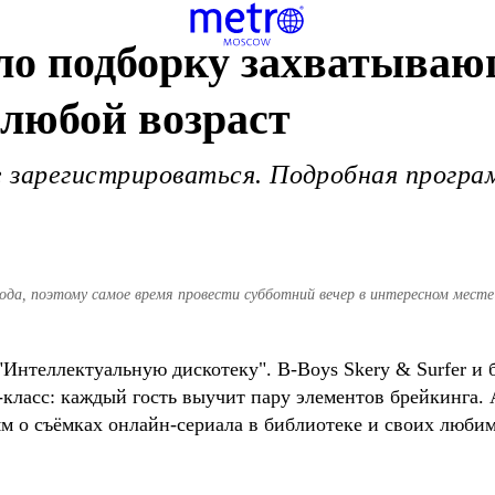
ило подборку захватыва
любой возраст
е зарегистрироваться. Подробная програ
года, поэтому самое время провести субботний вечер в интересном мест
"Интеллектуальную дискотеку". B-Boys Skery & Surfer и
класс: каждый гость выучит пару элементов брейкинга. 
ям о съёмках онлайн-сериала в библиотеке и своих люби