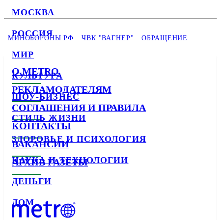
МОСКВА
РОССИЯ
МИНОБОРОНЫ РФ
ЧВК "ВАГНЕР"
ОБРАЩЕНИЕ
МИР
О METRO
КУЛЬТУРА
РЕКЛАМОДАТЕЛЯМ
ШОУ-БИЗНЕС
СОГЛАШЕНИЯ И ПРАВИЛА
СТИЛЬ ЖИЗНИ
КОНТАКТЫ
ЗДОРОВЬЕ И ПСИХОЛОГИЯ
ВАКАНСИИ
НАУКА И ТЕХНОЛОГИИ
АРХИВ ГАЗЕТЫ
ДЕНЬГИ
ДОМ