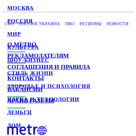
МОСКВА
РОССИЯ
СВО
РОССИЯ УКРАИНА
ПВО
РЕГИОНЫ
НОВОСТИ
МИР
О METRO
КУЛЬТУРА
РЕКЛАМОДАТЕЛЯМ
ШОУ-БИЗНЕС
СОГЛАШЕНИЯ И ПРАВИЛА
СТИЛЬ ЖИЗНИ
КОНТАКТЫ
ЗДОРОВЬЕ И ПСИХОЛОГИЯ
ВАКАНСИИ
НАУКА И ТЕХНОЛОГИИ
АРХИВ ГАЗЕТЫ
ДЕНЬГИ
ДОМ