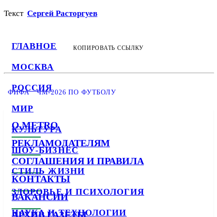
Текст
Сергей Расторгуев
ГЛАВНОЕ
КОПИРОВАТЬ ССЫЛКУ
МОСКВА
РОССИЯ
ФИФА
ЧМ-2026 ПО ФУТБОЛУ
МИР
О METRO
КУЛЬТУРА
РЕКЛАМОДАТЕЛЯМ
ШОУ-БИЗНЕС
СОГЛАШЕНИЯ И ПРАВИЛА
СТИЛЬ ЖИЗНИ
КОНТАКТЫ
ЗДОРОВЬЕ И ПСИХОЛОГИЯ
ВАКАНСИИ
НАУКА И ТЕХНОЛОГИИ
АРХИВ ГАЗЕТЫ