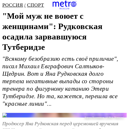
РОССИЯ
СПОРТ
"Мой муж не воюет с
женщинами": Рудковская
осадила зарвавшуюся
Тутберидзе
"Всякому безобразию есть своё приличие",
писал Михаил Евграфович Салтыков-
Щедрин. Вот и Яна Рудковская долго
терпела негативные выпады со стороны
тренера по фигурному катанию Этери
Тутберидзе. Но та, кажется, перешла все
"красные линии"...
Кирилл Каллиников / @ РИА "Новости"
Продюсер Яна Рудковская перед церемонией вручения