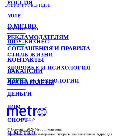
РОССИЯ
ЭТЕРИ ТУТБЕРИДЗЕ
МИР
О METRO
КУЛЬТУРА
РЕКЛАМОДАТЕЛЯМ
ШОУ-БИЗНЕС
СОГЛАШЕНИЯ И ПРАВИЛА
СТИЛЬ ЖИЗНИ
КОНТАКТЫ
ЗДОРОВЬЕ И ПСИХОЛОГИЯ
ВАКАНСИИ
НАУКА И ТЕХНОЛОГИИ
АРХИВ ГАЗЕТЫ
ДЕНЬГИ
ДОМ
СПОРТ
© Copyright 2026 Metro International

О METRO
При использовании материалов гиперссылка обязательна. Адрес для 