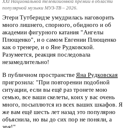
ХХI Национальной телевизионной премии в области
популярной музыки МУЗ-ТВ – 2026.
Этери Тутберидзе умудрилась наговорить
много лишнего, спорного, обидного и об
академии фигурного катания "Ангелы
Плющенко", и о самом Евгении Плющенко
как о тренере, и о Яне Рудковской.
Разумеется, реакция последовала
незамедлительно!
В публичном пространстве
Яна Рудковская
пригрозила: "При повторении подобной
ситуации, если вы ещё раз тронете мою
семью, все ваши скелеты, коих у вас очень
много, посыплются из всех ваших шкафов. Я
же вам ещё шесть лет назад это популярно
объяснила, но вы до сих пор не поняли, а
зря!"