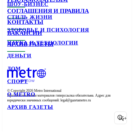
ШОУ-БИЗНЕС
СОГЛАШЕНИЯ И ПРАВИЛА
СТИЛЬ ЖИЗНИ
КОНТАКТЫ
ЗДОРОВЬЕ И ПСИХОЛОГИЯ
ВАКАНСИИ
НАУКА И ТЕХНОЛОГИИ
АРХИВ ГАЗЕТЫ
ДЕНЬГИ
ДОМ
СПОРТ
© Copyright 2026 Metro International

О METRO
При использовании материалов гиперссылка обязательна. Адрес для 
юридически значимых сообщений: 
АРХИВ ГАЗЕТЫ
16+