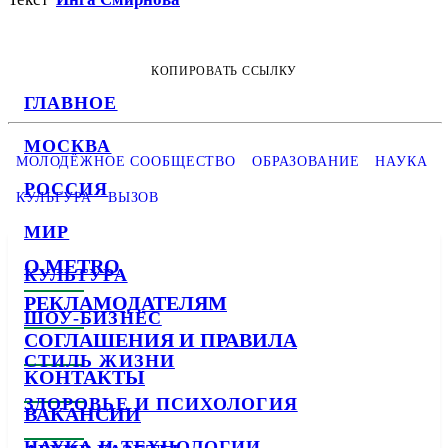
КОПИРОВАТЬ ССЫЛКУ
ГЛАВНОЕ
МОСКВА
МОЛОДЁЖНОЕ СООБЩЕСТВО
ОБРАЗОВАНИЕ
НАУКА
РОССИЯ
КУЛЬТУРА
ВЫЗОВ
МИР
О METRO
КУЛЬТУРА
РЕКЛАМОДАТЕЛЯМ
ШОУ-БИЗНЕС
СОГЛАШЕНИЯ И ПРАВИЛА
СТИЛЬ ЖИЗНИ
КОНТАКТЫ
ЗДОРОВЬЕ И ПСИХОЛОГИЯ
ВАКАНСИИ
НАУКА И ТЕХНОЛОГИИ