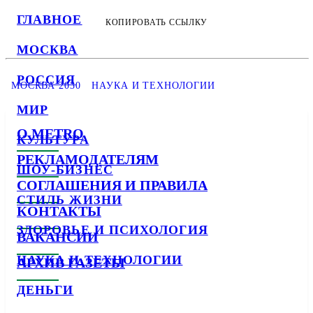
ГЛАВНОЕ
КОПИРОВАТЬ ССЫЛКУ
МОСКВА
РОССИЯ
МОСКВА 2030
НАУКА И ТЕХНОЛОГИИ
МИР
О METRO
КУЛЬТУРА
РЕКЛАМОДАТЕЛЯМ
ШОУ-БИЗНЕС
СОГЛАШЕНИЯ И ПРАВИЛА
СТИЛЬ ЖИЗНИ
КОНТАКТЫ
ЗДОРОВЬЕ И ПСИХОЛОГИЯ
ВАКАНСИИ
НАУКА И ТЕХНОЛОГИИ
АРХИВ ГАЗЕТЫ
ДЕНЬГИ