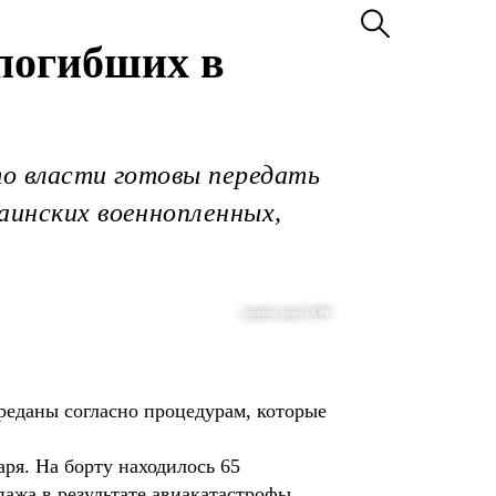
 погибших в
то власти готовы передать
аинских военнопленных,
скриншот видео СК РФ
ереданы согласно процедурам, которые
ря. На борту находилось 65
ажа в результате авиакатастрофы