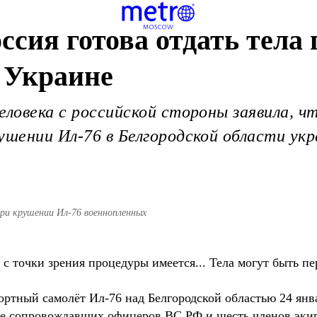
ссия готова отдать тела
 Украине
еловека с российской стороны заявила, ч
ушении Ил-76 в Белгородской области укр
я
при крушении Ил-76 военнопленных
.
е с точки зрения процедуры имеется... Тела могут быть п
ртный самолёт Ил-76 над Белгородской областью 24 янва
ое сопровождавших офицеров ВС РФ и шесть членов экип