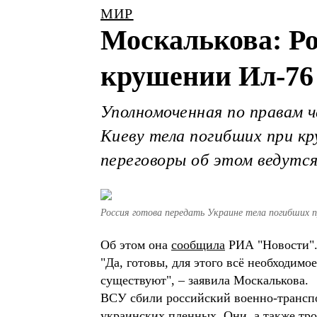
МИР
Москалькова: Ро
крушении Ил-76
Уполномоченная по правам ч
Киеву тела погибших при кр
переговоры об этом ведутс
Россия готова передать Украине тела погибших 
Об этом она
сообщила
РИА "Новости"
"Да, готовы, для этого всё необходимо
существуют", – заявила Москалькова.
ВСУ сбили российский военно-транспо
украинских пленных. Они, а также тр