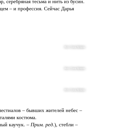
, серебряная тесьма и нить из бусин.
ущем – и профессия. Сейчас Дарья
Фото: Елена Купцова
Фото: Елена Купцова
Фото: Елена Купцова
лестиалов – бывших жителей небес –
еталями костюма.
ный каучук. –
Прим. ред.
), стебли –