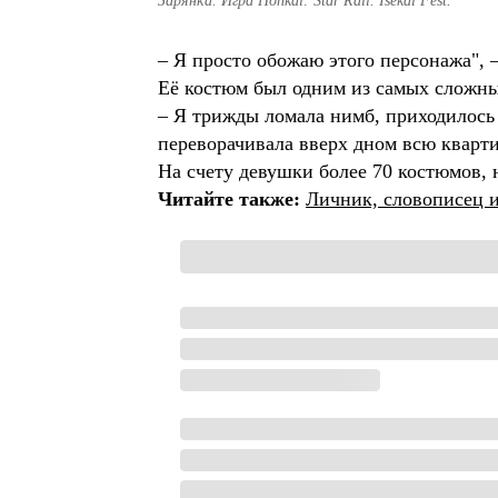
Зарянка. Игра Honkai: Star Rail. Isekai Fest.
– Я просто обожаю этого персонажа",
Её костюм был одним из самых сложны
– Я трижды ломала нимб, приходилось 
переворачивала вверх дном всю квартир
На счету девушки более 70 костюмов,
Читайте также:
Личник, словописец 