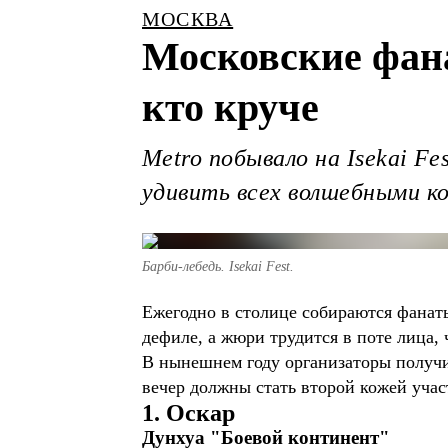
МОСКВА
Московские фана
кто круче
Metro побывало на Isekai F
удивить всех волшебными 
Барби-лебедь. Isekai Fest.
Ежегодно в столице собираются фанат
дефиле, а жюри трудится в поте лица, 
В нынешнем году организаторы получил
вечер должны стать второй кожей участ
1. Оскар
Дунхуа "Боевой континент"