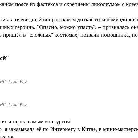
аном поясе из фастекса и скреплены линолеумом с клеем
никал очевидный вопрос: как ходить в этом обмундирова
шных героинь. "Опасно, можно упасть", – призналась он
то пришёл в "сложных" костюмах, позвали помощника, п
лей"
". Isekai Fest.
". Isekai Fest.
очти перед самым конкурсом!
, я заказывала её по Интернету в Китае, в мини-мастерс
суаров.