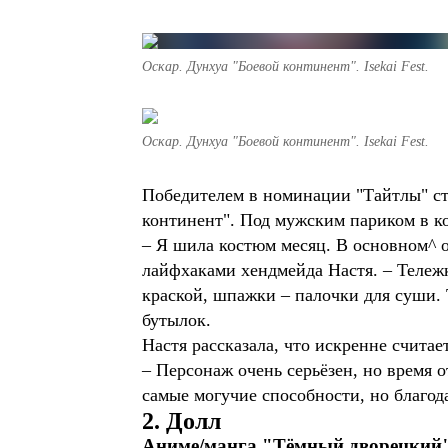
Оскар. Дунхуа "Боевой континент". Isekai Fest.
Оскар. Дунхуа "Боевой континент". Isekai Fest.
Победителем в номинации "Тайтлы" ст
континент". Под мужским париком в ко
– Я шила костюм месяц. В основном^ он
лайфхаками хендмейда Настя. – Тележк
краской, шпажки – палочки для суши.
бутылок.
Настя рассказала, что искренне считае
– Персонаж очень серьёзен, но время 
самые могучие способности, но благода
2. Долл
Аниме/манга "Тёмный дворецкий