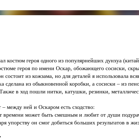
ал костюм героя одного из популярнейших дунхуа (кита
стюме героя по имени Оскар, обожающего сосиски, скры
 состоит из кожзама, но для деталей я использовала вся
а сделана из обыкновенной коробки, а сосиски – из пе
 Также в ход пошли нитки, катушки, резинки, металличе
т – между ней и Оскаром есть сходство:
от времени может быть смешным и любит от души подурач
ря упорству он смог добиться больших результатов в жиз
"