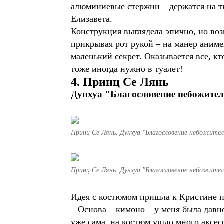
алюминиевые стержни – держатся на тк
Елизавета.
Конструкция выглядела эпично, но воз
прикрывая рот рукой – на манер аниме
маленький секрет. Оказывается все, к
тоже иногда нужно в туалет!
4. Принц Се Лянь
Дунхуа "Благословение небожите
Принц Се Лянь. Дунхуа "Благословение небожителей
Принц Се Лянь. Дунхуа "Благословение небожителей
Идея с костюмом пришла к Кристине п
– Основа – кимоно – у меня была давно
уже сама, на костюм ушло много аксес