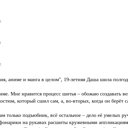
t.
t
t.
, аниме и манга в целом", 19-летняя Даша шила полгод
име. Мне нравится процесс шитья – обожаю создавать в
костюм, который сшил сам, а, во-вторых, когда он берёт 
ам только подъюбник, всё остальное – дело её умелых руч
 и фонарики на рукавах расшиты кружевными аппликациям