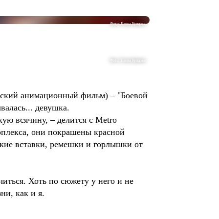
Фото: Елена Купцова
Фото: Елена Купцова
йский анимационный фильм) – "Боевой
валась... девушка.
кую всячину, – делится с Metro
ноплекса, они покрашены красной
ские вставки, ремешки и горлышки от
иться. Хоть по сюжету у него и не
ни, как и я.