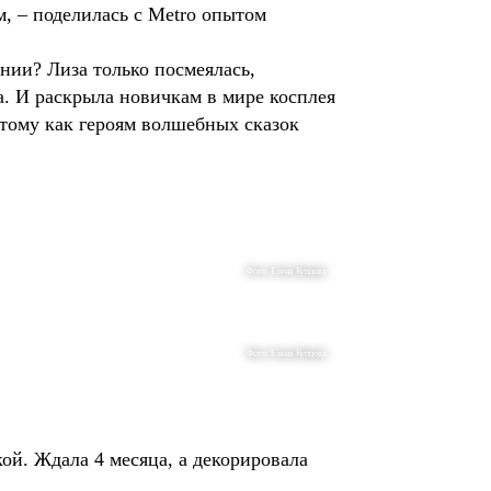
, – поделилась с Metro опытом
нии? Лиза только посмеялась,
а. И раскрыла новичкам в мире косплея
отому как героям волшебных сказок
Фото: Елена Купцова
Фото: Елена Купцова
кой. Ждала 4 месяца, а декорировала