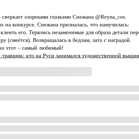
 – сверкает озорными глазками Снежана @Reyna_cos.
х на конкурсе. Снежана призналась, что намучилась:
клеить его. Терялись незаменимые для образа детали пер
у (смеётся). Возвращалась в бедлам, зато с наградой.
 но этот – самый любимый!
и травщик: кто на Руси занимался художественной выши