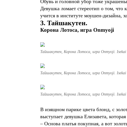
Обувь и головной убор тоже украшены
Девушка ломает стереотип о том, что к
учится в институте моушен-дизайна, х
3. Тайшакутен.
Корона Лотоса, игра Onmyoji
Тайшакутен, Корона Лотоса, игра Onmyoji. Isekai 
Тайшакутен, Корона Лотоса, игра Onmyoji. Isekai 
Тайшакутен, Корона Лотоса, игра Onmyoji. Isekai 
В изящном парике цвета блонд, с золо
выступает девушка Елизавета, котора
– Основа платья покупная, а вот золо