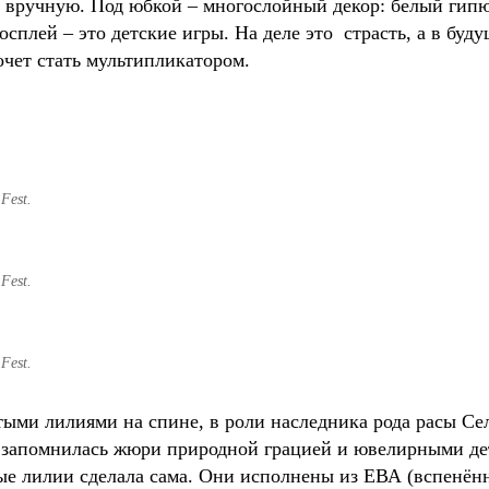
 вручную. Под юбкой – многослойный декор: белый гипюр
осплей – это детские игры. На деле это страсть, а в буд
очет стать мультипликатором.
Fest.
Fest.
Fest.
тыми лилиями на спине, в роли наследника рода расы Се
я запомнилась жюри природной грацией и ювелирными д
тые лилии сделала сама. Они исполнены из ЕВА (вспенён