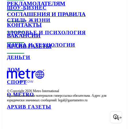
РЕКЛАМОДАТЕЛЯМ
ШОУ-БИЗНЕС
СОГЛАШЕНИЯ И ПРАВИЛА
СТИЛЬ ЖИЗНИ
КОНТАКТЫ
ЗДОРОВЬЕ И ПСИХОЛОГИЯ
ВАКАНСИИ
НАУКА И ТЕХНОЛОГИИ
АРХИВ ГАЗЕТЫ
ДЕНЬГИ
ДОМ
СПОРТ
© Copyright 2026 Metro International

О METRO
При использовании материалов гиперссылка обязательна. Адрес для 
юридически значимых сообщений: 
АРХИВ ГАЗЕТЫ
16+