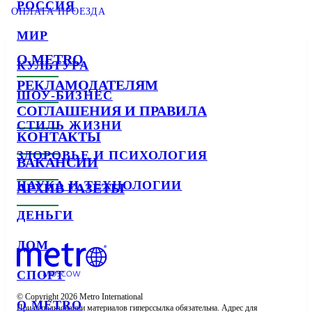
РОССИЯ
ОПЛАТА ПРОЕЗДА
МИР
О METRO
КУЛЬТУРА
РЕКЛАМОДАТЕЛЯМ
ШОУ-БИЗНЕС
СОГЛАШЕНИЯ И ПРАВИЛА
СТИЛЬ ЖИЗНИ
КОНТАКТЫ
ЗДОРОВЬЕ И ПСИХОЛОГИЯ
ВАКАНСИИ
НАУКА И ТЕХНОЛОГИИ
АРХИВ ГАЗЕТЫ
ДЕНЬГИ
ДОМ
СПОРТ
© Copyright 2026 Metro International

О METRO
При использовании материалов гиперссылка обязательна. Адрес для 