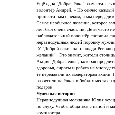
Ещё одна "Добрая ёлка" разместилась 
волонтёр Андрей. – Но сейчас каждый 
принести нам с чеком, а мы передад
Самое необычное желание, которое за
лет, был очень счастлив. Дети часто н
наблюдательный волонтёр составил сво
неравнодушных людей поровну мужчин 
У "Доброй ёлки" на площади Революци
желаний". Это значит, жители столи
Акция "Добрая ёлка", которая продлит
здоровья, сироты и ребята из многоде
те передавали их модераторам акции.
развесили на ёлках в бойких местах, 
подарок.
Чудесные истории
Неравнодушная москвичка Юлия осущес
по слуху. Чтобы общаться с папой и 
компьютера.