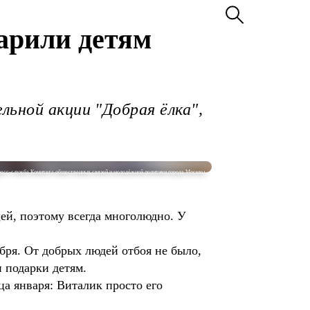
арили детям
льной акции "Добрая ёлка",
есс-служба Комитета общественных связей и молодёжной политики города Москвы.
ей, поэтому всегда многолюдно. У
абря. От добрых людей отбоя не было,
ли подарки детям.
ца января: Виталик просто его