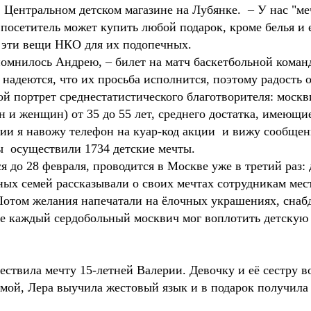
в Центральном детском магазине на Лубянке. – У нас "ме
посетитель может купить любой подарок, кроме белья и
им эти вещи НКО для их подопечных.
помнилось Андрею, – билет на матч баскетбольной коман
е надеются, что их просьба исполнится, поэтому радость 
й портрет среднестатистического благотворителя: москв
и женщин) от 35 до 55 лет, среднего достатка, имеющи
и я навожу телефон на куар-код акции и вижу сообщени
цы осуществили 1734 детские мечты.
ся до 28 февраля, проводится в Москве уже в третий раз
тных семей рассказывали о своих мечтах сотрудникам ме
 Потом желания напечатали на ёлочных украшениях, сна
где каждый сердобольный москвич мог воплотить детскую 
твила мечту 15-летней Валерии. Девочку и её сестру 
мамой, Лера выучила жестовый язык и в подарок получил