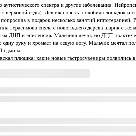
 аутистического спектра и другие заболевания. Нейропс
ю верховой езды). Девочка очень полюбила лошадок и св
а попросила в подарок несколько занятий иппотерапией. 
нна Герасимова сняла с новогоднего дерева шарик с же
зы ДЦП и эпилепсия. Мальчика лечат, но ДЦП практиче
о одну руку и хромает на левую ногу. Мальчик мечтал по
 Людмила.
вская плюшка: какие новые гастросувениры появились в