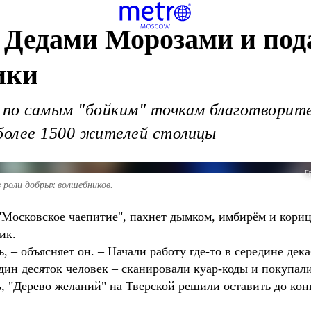
 Дедами Морозами и под
ики
 по самым "бойким" точкам благотворите
 более 1500 жителей столицы
Пр
роли добрых волшебников.
"Московское чаепитие", пахнет дымком, имбирём и кориц
алик.
, – объясняет он. – Начали работу где-то в середине дек
 один десяток человек – сканировали куар-коды и покупа
, "Дерево желаний" на Тверской решили оставить до кон