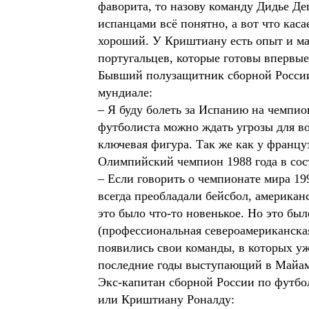
фаворита, то назову команду Дидье Де
испанцами всё понятно, а вот что кас
хороший. У Криштиану есть опыт и мас
португальцев, которые готовы впервы
Бывший полузащитник сборной Росси
мундиале:
– Я буду болеть за Испанию на чемпио
футболиста можно ждать угрозы для во
ключевая фигура. Так же как у францу
Олимпийский чемпион 1988 года в сос
– Если говорить о чемпионате мира 199
всегда преобладали бейсбол, америка
это было что-то новенькое. Но это был
(профессиональная североамериканская
появились свои команды, в которых у
последние годы выступающий в Майами
Экс-капитан сборной России по футб
или Криштиану Роналду: