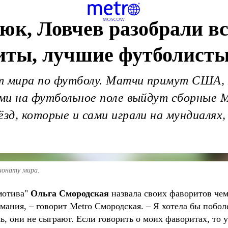
юк, Ловчев разобрали в
иты, лучшие футболист
т мира по футболу. Матчи примут США, 
ыми на футбольное поле выйдут сборные 
ёзд, которые и сами играли на мундиалях
ионату мира.
мотива"
Ольга Смородская
назвала своих фаворитов чем
мания, – говорит Metro Смородская. – Я хотела бы побол
 они не сыграют. Если говорить о моих фаворитах, то у