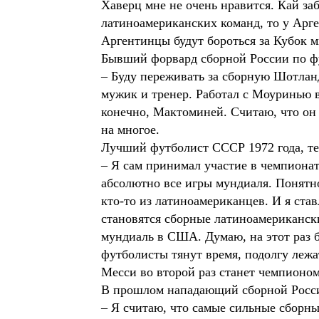
Хаверц мне не очень нравится. Кай заби
латиноамериканских команд, то у Арге
Аргентинцы будут бороться за Кубок 
Бывший форвард сборной России по 
– Буду переживать за сборную Шотланд
мужик и тренер. Работал с Моуринью 
конечно, Мактоминей. Считаю, что он
на многое.
Лучший футболист СССР 1972 года, т
– Я сам принимал участие в чемпионате
абсолютно все игры мундиаля. Понятно
кто-то из латиноамериканцев. И я ст
становятся сборные латиноамерикански
мундиаль в США. Думаю, на этот раз бу
футболисты тянут время, подолгу лежа
Месси во второй раз станет чемпионо
В прошлом нападающий сборной Рос
– Я считаю, что самые сильные сборны