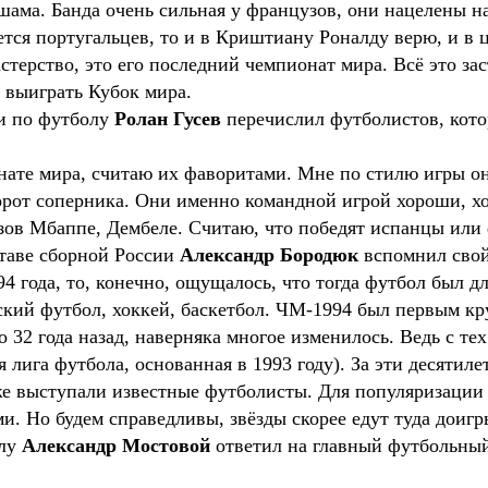
шама. Банда очень сильная у французов, они нацелены н
ается португальцев, то и в Криштиану Роналду верю, и в
терство, это его последний чемпионат мира. Всё это за
е выиграть Кубок мира.
и по футболу
Ролан Гусев
перечислил футболистов, котор
нате мира, считаю их фаворитами. Мне по стилю игры он
рот соперника. Они именно командной игрой хороши, хо
зов Мбаппе, Дембеле. Считаю, что победят испанцы или
таве сборной России
Александр Бородюк
вспомнил свой
4 года, то, конечно, ощущалось, что тогда футбол был д
нский футбол, хоккей, баскетбол. ЧМ-1994 был первым 
о 32 года назад, наверняка многое изменилось. Ведь с те
 лига футбола, основанная в 1993 году). За эти десятил
же выступали известные футболисты. Для популяризации 
. Но будем справедливы, звёзды скорее едут туда доигр
олу
Александр Мостовой
ответил на главный футбольный