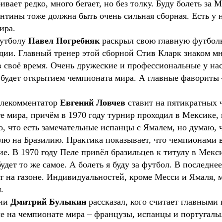
вает редко, много бегает, но без толку. Буду болеть за 
нтины тоже должна быть очень сильная сборная. Есть у н
мира.
футболу
Павел Погребняк
раскрыл свою главную футбол
ии. Главный тренер этой сборной Стив Кларк знаком мне
в своё время. Очень дружеские и профессиональные у на
 будет открытием чемпионата мира. А главные фавориты 
елекомментатор
Евгений Ловчев
ставит на пятикратных 
 мира, причём в 1970 году турнир проходил в Мексике, к
, что есть замечательные испанцы с Ямалем, но думаю, ч
авлю на Бразилию. Практика показывает, что чемпионам
е. В 1970 году Пеле привёл бразильцев к титулу в Мекси
дет то же самое. А болеть я буду за футбол. В последнее
т на газоне. Индивидуальностей, кроме Месси и Ямаля, м
м.
сии
Дмитрий Булыкин
рассказал, кого считает главными
е на чемпионате мира – французы, испанцы и португальц