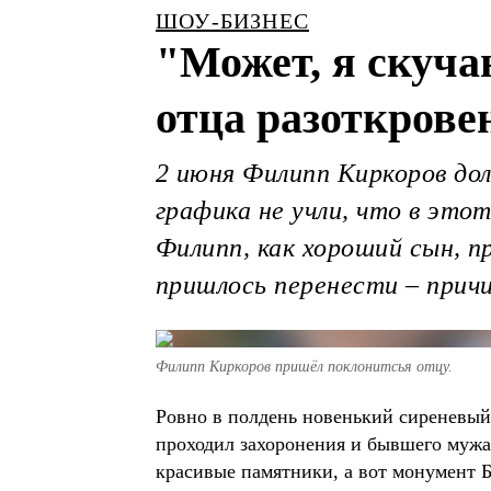
ШОУ-БИЗНЕС
"Может, я скуча
отца разоткрове
2 июня Филипп Киркоров до
графика не учли, что в этот
Филипп, как хороший сын, п
пришлось перенести – прич
Филипп Киркоров пришёл поклонитсья отцу.
Ровно в полдень новенький сиреневый
проходил захоронения и бывшего мужа
красивые памятники, а вот монумент Б