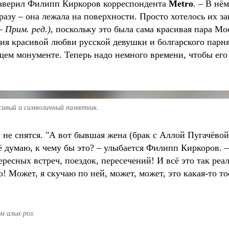
заверил Филипп Киркоров корреспондента
Metro
. – В нё
разу – она лежала на поверхности. Просто хотелось их з
 –
Прим. ред.)
, поскольку это была сама красивая пара Мо
ория красивой любви русской девушки и болгарского парн
ущем монументе. Теперь надо немного времени, чтобы его 
асивый и символичный памятник.
 не снятся. "А вот бывшая жена (брак с Аллой Пугачёвой
 всё думаю, к чему бы это? – улыбается Филипп Киркоров
ресных встреч, поездок, пересечений! И всё это так реа
о! Может, я скучаю по ней, может, может, это какая-то 
м алых роз.