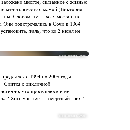
м заложено многое, связанное с жизнью
апечатлеть вместе с мамой (Виктория
сквы. Словом, тут – хотя места и не
я. Они повстречались в Сочи в 1964
установить, жаль, что ко 2 июня не
Феликс Грозданов / @Metro
 продлился с 1994 по 2005 годы –
. ― Снится с цикличной
листично, что просыпаюсь и не
тоска? Хоть уныние ― смертный грех!"
Феликс Грозданов / @Metro