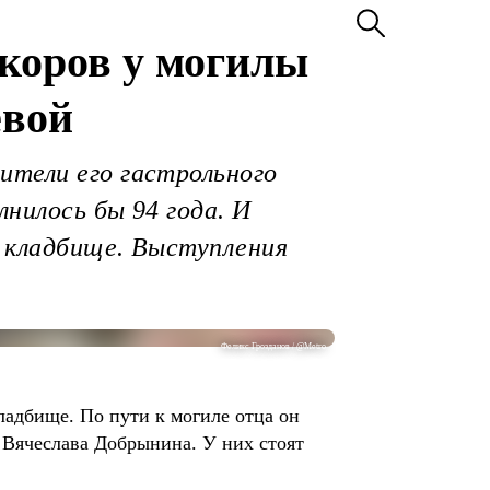
коров у могилы
ёвой
ители его гастрольного
лнилось бы 94 года. И
а кладбище. Выступления
Феликс Грозданов / @Metro
адбище. По пути к могиле отца он
 Вячеслава Добрынина. У них стоят