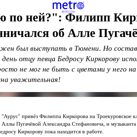
ю по ней?": Филипп Кир
нничался об Алле Пугач
лжен был выступать в Тюмени. Но состав
 день отцу певца Бедросу Киркорову испо
росто не мог не быть с цветами у него н
ина уважительная!
 "Аурус" привёз Филиппа Киркорова на Троекуровское кл
 Аллы Пугачёвой Александра Стефановича, и музыканта
едросу Киркорову пока находится в работе.