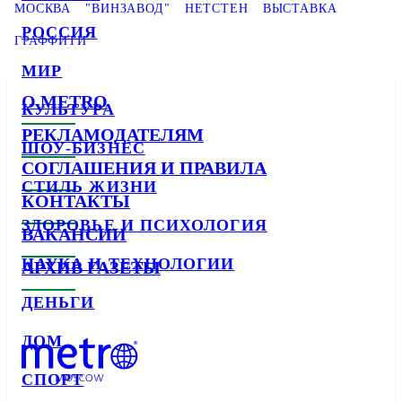
МОСКВА
"ВИНЗАВОД"
НЕТСТЕН
ВЫСТАВКА
РОССИЯ
ГРАФФИТИ
МИР
О METRO
КУЛЬТУРА
РЕКЛАМОДАТЕЛЯМ
ШОУ-БИЗНЕС
СОГЛАШЕНИЯ И ПРАВИЛА
СТИЛЬ ЖИЗНИ
КОНТАКТЫ
ЗДОРОВЬЕ И ПСИХОЛОГИЯ
ВАКАНСИИ
НАУКА И ТЕХНОЛОГИИ
АРХИВ ГАЗЕТЫ
ДЕНЬГИ
ДОМ
СПОРТ