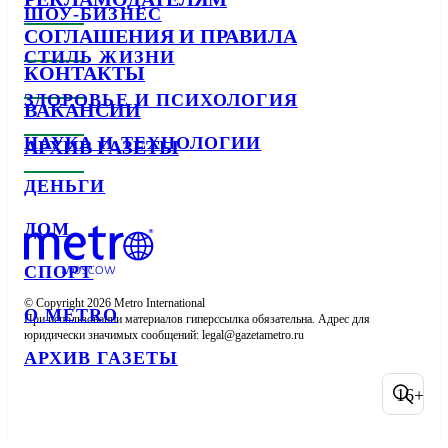
ШОУ-БИЗНЕС
СОГЛАШЕНИЯ И ПРАВИЛА
СТИЛЬ ЖИЗНИ
КОНТАКТЫ
ЗДОРОВЬЕ И ПСИХОЛОГИЯ
ВАКАНСИИ
НАУКА И ТЕХНОЛОГИИ
АРХИВ ГАЗЕТЫ
ДЕНЬГИ
ДОМ
СПОРТ
© Copyright 2026 Metro International

О METRO
При использовании материалов гиперссылка обязательна. Адрес для 
юридически значимых сообщений: 
АРХИВ ГАЗЕТЫ
16+